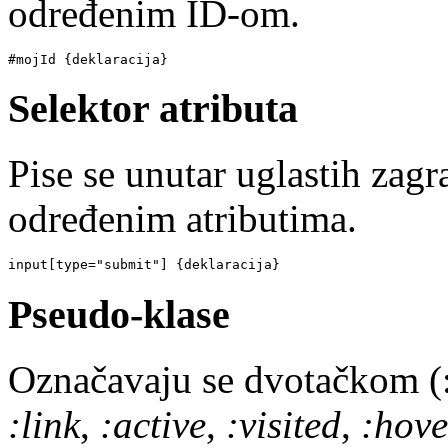
određenim ID-om.
#mojId {deklaracija}
Selektor atributa
Pise se unutar uglastih zagr
određenim atributima.
input[type="submit"] {deklaracija}
Pseudo-klase
Označavaju se dvotačkom (:
:link
,
:active
,
:visited
,
:hove