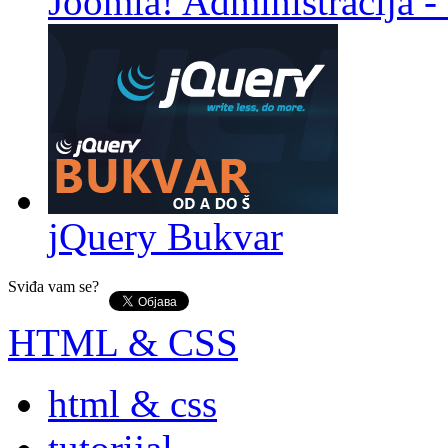
Joomla! Administracija - 
jQuery Bukvar
Sviđa vam se?
HTML & CSS
html & css