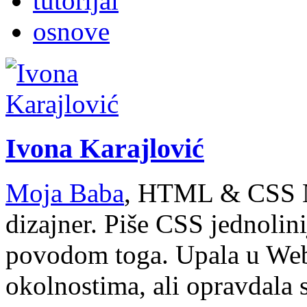
tutorijal
osnove
Ivona Karajlović
Moja Baba
, HTML & CSS N
dizajner. Piše CSS jednolin
povodom toga. Upala u We
okolnostima, ali opravdala sv