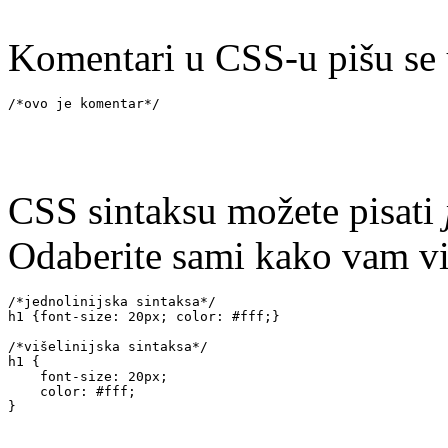
Komentari u CSS-u pišu se
/*ovo je komentar*/
CSS sintaksu možete pisati
Odaberite sami kako vam vi
/*jednolinijska sintaksa*/
h1 {font-size: 20px; color: #fff;}
/*višelinijska sintaksa*/
h1 {
    font-size: 20px;
    color: #fff;
}