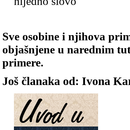
nijedno slovo
Sve osobine i njihova prim
objašnjene u narednim tut
primere.
Još članaka od: Ivona Ka