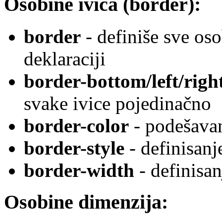
Osobine ivica (border):
border
- definiše sve oso
deklaraciji
border-bottom/left/righ
svake ivice pojedinačno
border-color
- podešavan
border-style
- definisanje
border-width
- definisan
Osobine dimenzija: