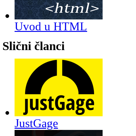
Uvod u HTML
Slični članci
JustGage