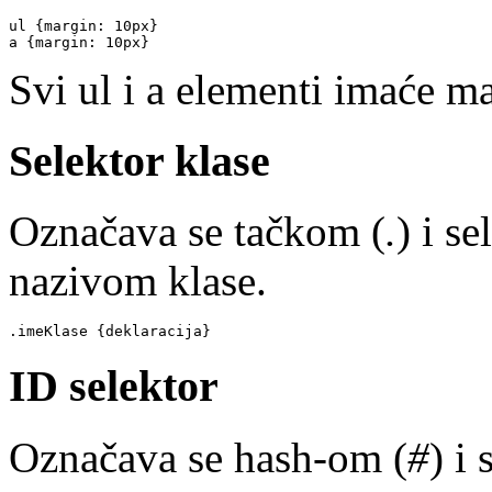
ul {margin: 10px}
a {margin: 10px}
Svi ul i a elementi imaće m
Selektor klase
Označava se tačkom (
.
) i s
nazivom klase.
.imeKlase {deklaracija}
ID selektor
Označava se hash-om (
#
) i