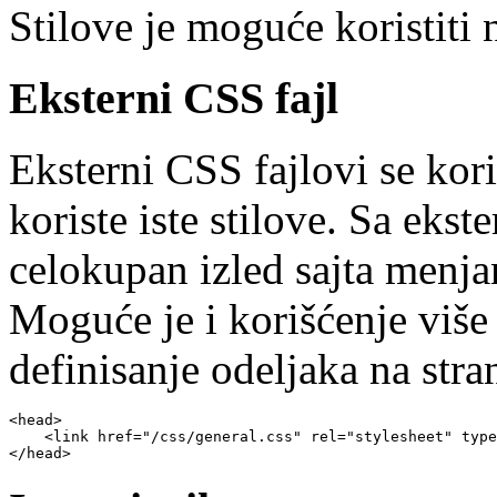
Stilove je moguće koristiti 
Eksterni CSS fajl
Eksterni CSS fajlovi se kori
koriste iste stilove. Sa eks
celokupan izled sajta menja
Moguće je i korišćenje više 
definisanje odeljaka na stran
<head>
    <link href="/css/general.css" rel="stylesheet" type
</head>