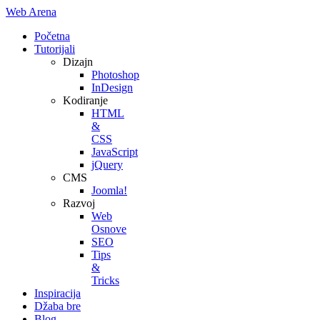
Web Arena
Početna
Tutorijali
Dizajn
Photoshop
InDesign
Kodiranje
HTML
&
CSS
JavaScript
jQuery
CMS
Joomla!
Razvoj
Web
Osnove
SEO
Tips
&
Tricks
Inspiracija
Džaba bre
Blog