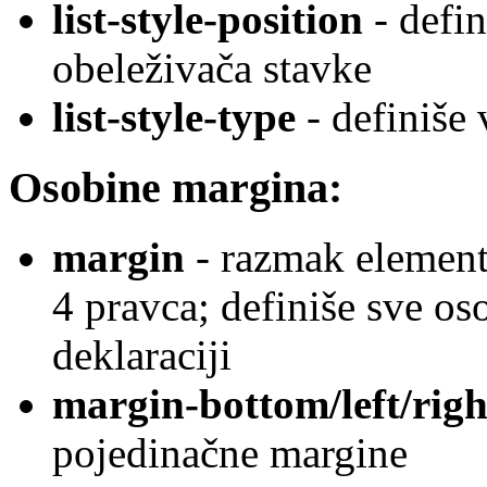
list-style-position
- defin
obeleživača stavke
list-style-type
- definiše 
Osobine margina:
margin
- razmak elementa
4 pravca; definiše sve os
deklaraciji
margin-bottom/left/righ
pojedinačne margine