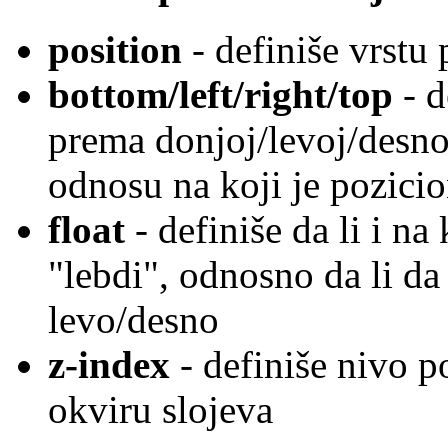
position
- definiše vrstu
bottom/left/right/top
- d
prema donjoj/levoj/desnoj
odnosu na koji je pozicio
float
- definiše da li i na
"lebdi", odnosno da li d
levo/desno
z-index
- definiše nivo p
okviru slojeva