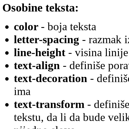
Osobine teksta:
color
- boja teksta
letter-spacing
- razmak 
line-height
- visina linije
text-align
- definiše pora
text-decoration
- definiš
ima
text-transform
- definiše
tekstu, da li da bude veli