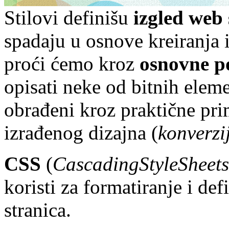
Stilovi definišu
izgled web 
spadaju u osnove kreiranja 
proći ćemo kroz
osnovne p
opisati neke od bitnih eleme
obrađeni kroz praktične prim
izrađenog dizajna (
konverz
CSS
(
CascadingStyleSheets
koristi za formatiranje i d
stranica.