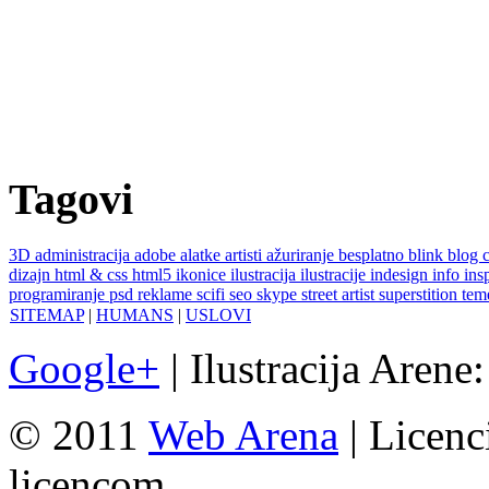
Tagovi
3D
administracija
adobe
alatke
artisti
ažuriranje
besplatno
blink
blog
dizajn
html & css
html5
ikonice
ilustracija
ilustracije
indesign
info
ins
programiranje
psd
reklame
scifi
seo
skype
street artist
superstition
te
SITEMAP
|
HUMANS
|
USLOVI
Google+
| Ilustracija Arene
© 2011
Web Arena
| Licenc
licencom