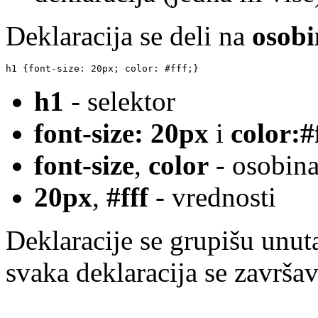
Deklaracija se deli na
osob
h1 {font-size: 20px; color: #fff;}
h1
- selektor
font-size: 20px
i
color:#
font-size
,
color
- osobin
20px
,
#fff
- vrednosti
Deklaracije se grupišu unut
svaka deklaracija se završ