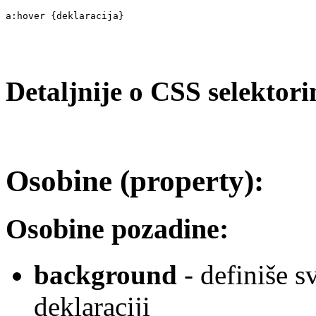
a:hover {deklaracija}
Detaljnije o CSS selektori
Osobine (property):
Osobine pozadine:
background
- definiše s
deklaraciji