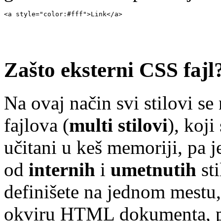
<a style="color:#fff">Link</a>
Zašto eksterni CSS fajl
Na ovaj način svi stilovi se
fajlova (
multi stilovi
), koji
učitani u keš memoriji, pa j
od
internih
i
umetnutih
sti
definišete na jednom mestu, 
okviru HTML dokumenta, pr