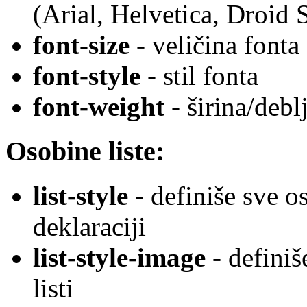
(Arial, Helvetica, Droid S
font-size
- veličina fonta
font-style
- stil fonta
font-weight
- širina/debl
Osobine liste:
list-style
- definiše sve os
deklaraciji
list-style-image
- definiš
listi