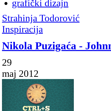
grafički dizajn
Strahinja Todorović
Inspiracija
Nikola Puzigaća - John
29
maj 2012