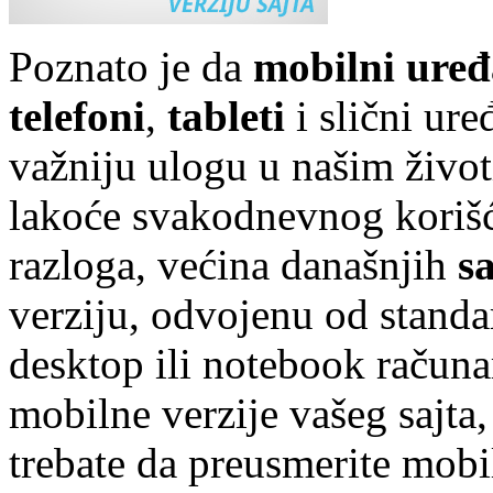
Poznato je da
mobilni uređ
telefoni
,
tableti
i slični ure
važniju ulogu u našim život
lakoće svakodnevnog korišć
razloga, većina današnjih
s
verziju, odvojenu od standa
desktop ili notebook računa
mobilne verzije vašeg sajta,
trebate da preusmerite mobi