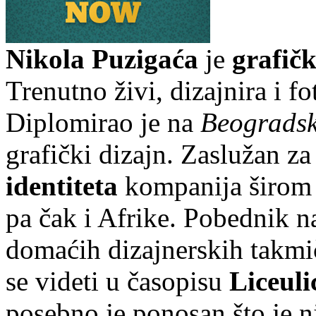
Nikola Puzigaća
je
grafičk
Trenutno živi, dizajnira i f
Diplomirao je na
Beogradsk
grafički dizajn. Zaslužan za
identiteta
kompanija širom 
pa čak i Afrike. Pobednik 
domaćih dizajnerskih takmi
se videti u časopisu
Liceuli
posebno je ponosan što je n