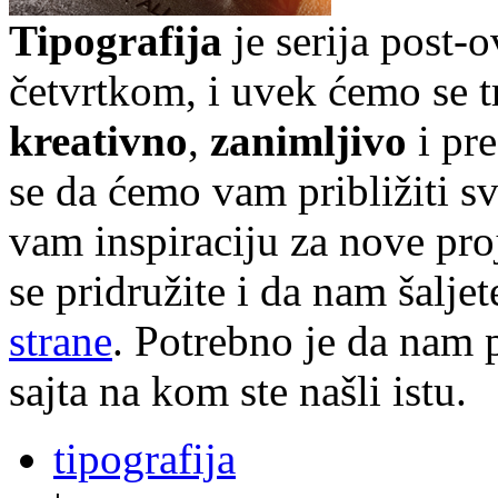
Tipografija
je serija post-
četvrtkom, i uvek ćemo se t
kreativno
,
zanimljivo
i pr
se da ćemo vam približiti sve
vam inspiraciju za nove pr
se pridružite i da nam šalj
strane
. Potrebno je da nam p
sajta na kom ste našli istu.
tipografija