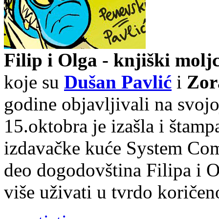
Filip i Olga - knjiški moljc
koje su
Dušan Pavlić
i
Zor
godine objavljivali na svoj
15.oktobra je izašla i štamp
izdavačke kuće System Com
deo dogodovština Filipa i O
više uživati u tvrdo koričeno