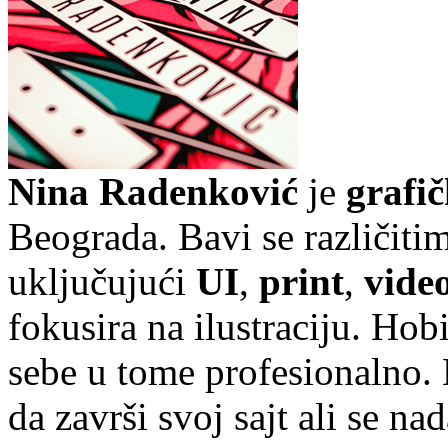
Nina Radenković
je
grafič
Beograda. Bavi se različiti
uključujući
UI
,
print
,
video
fokusira na ilustraciju. Hobi 
sebe u tome profesionalno. 
da završi svoj sajt ali se n