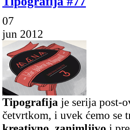
Tipografija #77
07
jun 2012
Tipografija
je serija post-
četvrtkom, i uvek ćemo se t
kreativno
,
zanimljivo
i pr