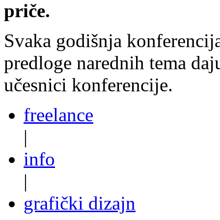
priče.
Svaka godišnja konferencija
predloge narednih tema daju
učesnici konferencije.
freelance
|
info
|
grafički dizajn