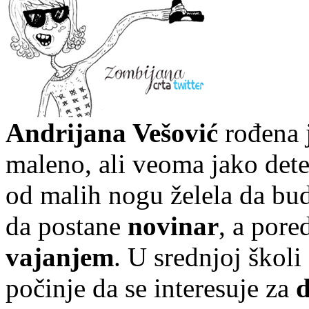
Andrijana Vešović
rođena 
maleno, ali veoma jako dete
od malih nogu želela da bud
da postane
novinar
, a pore
vajanjem
. U srednjoj školi
počinje da se interesuje za
d