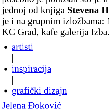
jednoj od knjiga
Stevena H
je i na grupnim izložbama: M
KC Grad, kafe galerija Izba
artisti
|
inspiracija
|
grafički dizajn
Jelena Đoković