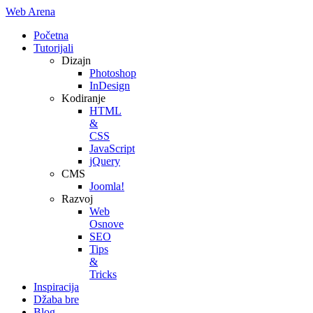
Web Arena
Početna
Tutorijali
Dizajn
Photoshop
InDesign
Kodiranje
HTML
&
CSS
JavaScript
jQuery
CMS
Joomla!
Razvoj
Web
Osnove
SEO
Tips
&
Tricks
Inspiracija
Džaba bre
Blog