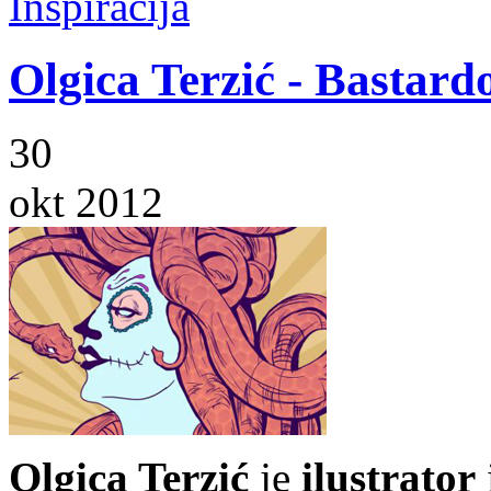
Inspiracija
Olgica Terzić - Bastard
30
okt 2012
Olgica Terzić
je
ilustrator