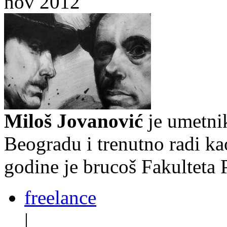
nov 2012
Miloš Jovanović
je umetnik
Beogradu i trenutno radi kao
godine je brucoš Fakulteta
freelance
|