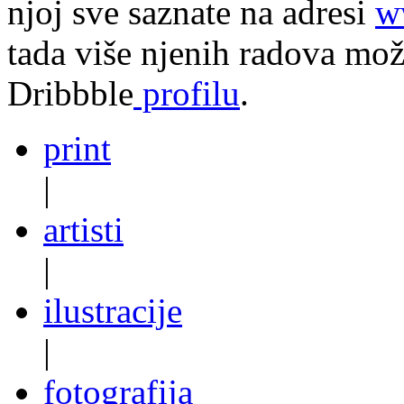
njoj sve saznate na adresi
w
tada više njenih radova mo
Dribbble
profilu
.
print
|
artisti
|
ilustracije
|
fotografija