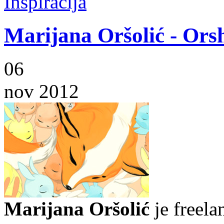
Inspiracija
Marijana Oršolić - Ors
06
nov 2012
Marijana Oršolić
je freel