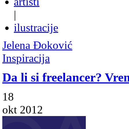
artisti
|
ilustracije
Jelena Đoković
Inspiracija
Da li si freelancer? Vre
18
okt 2012