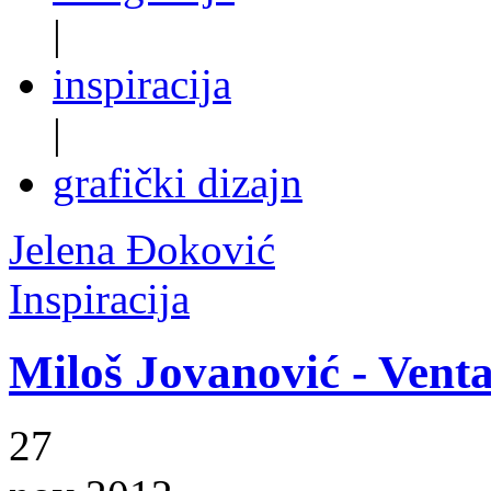
|
inspiracija
|
grafički dizajn
Jelena Đoković
Inspiracija
Miloš Jovanović - Vent
27