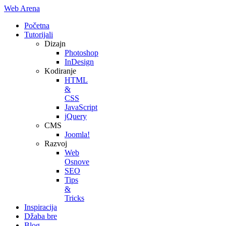
Web Arena
Početna
Tutorijali
Dizajn
Photoshop
InDesign
Kodiranje
HTML
&
CSS
JavaScript
jQuery
CMS
Joomla!
Razvoj
Web
Osnove
SEO
Tips
&
Tricks
Inspiracija
Džaba bre
Blog