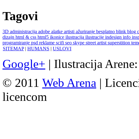
Tagovi
3D
administracija
adobe
alatke
artisti
ažuriranje
besplatno
blink
blog
dizajn
html & css
html5
ikonice
ilustracija
ilustracije
indesign
info
ins
programiranje
psd
reklame
scifi
seo
skype
street artist
superstition
te
SITEMAP
|
HUMANS
|
USLOVI
Google+
| Ilustracija Arene
© 2011
Web Arena
| Licenc
licencom