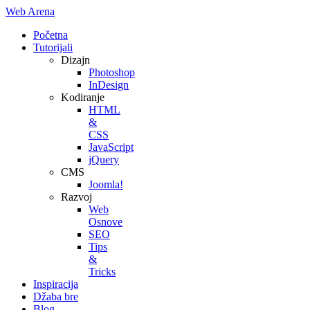
Web Arena
Početna
Tutorijali
Dizajn
Photoshop
InDesign
Kodiranje
HTML
&
CSS
JavaScript
jQuery
CMS
Joomla!
Razvoj
Web
Osnove
SEO
Tips
&
Tricks
Inspiracija
Džaba bre
Blog