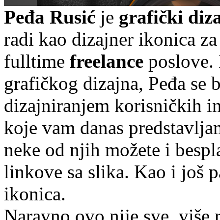
Peđa Rusić
je
grafički diz
radi kao dizajner ikonica z
fulltime
freelance
poslove. 
grafičkog dizajna, Peđa se 
dizajniranjem korisničkih in
koje vam danas predstavlj
neke od njih možete i bespla
linkove sa slika. Kao i još 
ikonica.
Naravno ovo nije sve, više