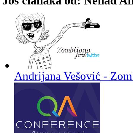
Još članaka od: Nenad An
Andrijana Vešović - Zomb