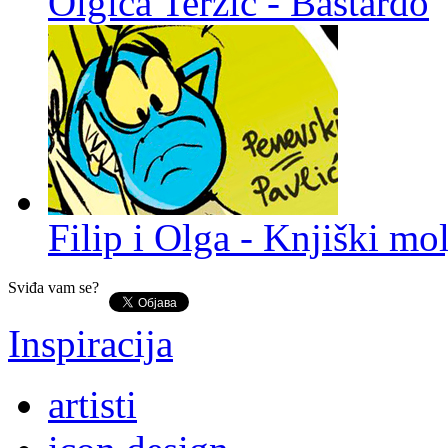
Olgica Terzić - Bastardo
Filip i Olga - Knjiški mol
Sviđa vam se?
Inspiracija
artisti