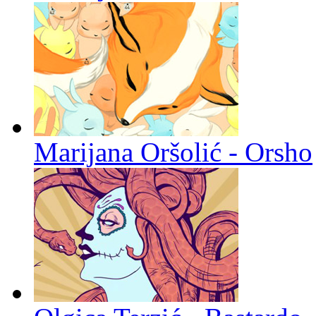
Marijana Oršolić - Orsho