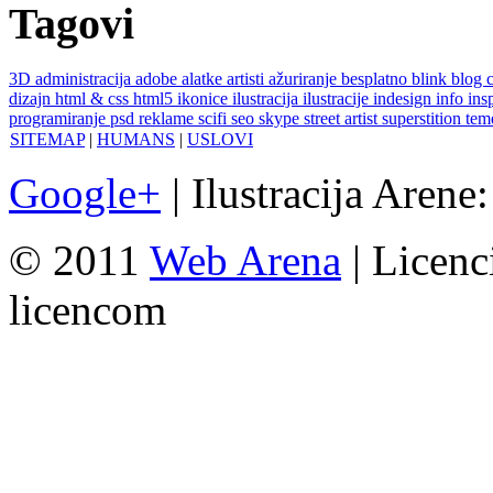
Tagovi
3D
administracija
adobe
alatke
artisti
ažuriranje
besplatno
blink
blog
dizajn
html & css
html5
ikonice
ilustracija
ilustracije
indesign
info
ins
programiranje
psd
reklame
scifi
seo
skype
street artist
superstition
te
SITEMAP
|
HUMANS
|
USLOVI
Google+
| Ilustracija Arene
© 2011
Web Arena
| Licenc
licencom