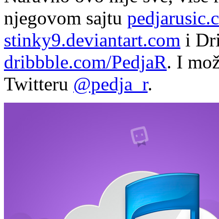
njegovom sajtu
pedjarusic.
stinky9.deviantart.com
i Dr
dribbble.com/PedjaR
. I mož
Twitteru
@pedja_r
.