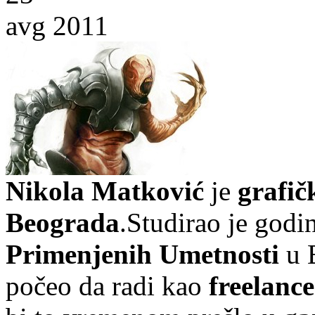
avg 2011
Nikola Matković
je
grafič
Beograda
.Studirao je god
Primenjenih Umetnosti
u 
počeo da radi kao
freelance