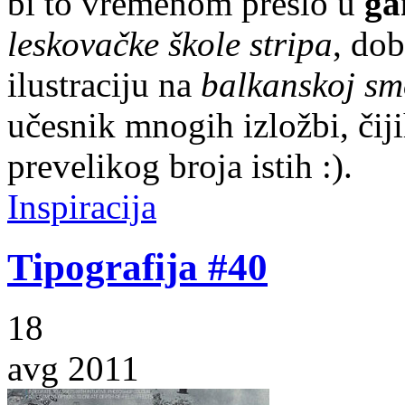
bi to vremenom prešlo u
ga
leskovačke škole stripa
, dob
ilustraciju na
balkanskoj smo
učesnik mnogih izložbi, čij
prevelikog broja istih :).
Inspiracija
Tipografija #40
18
avg 2011