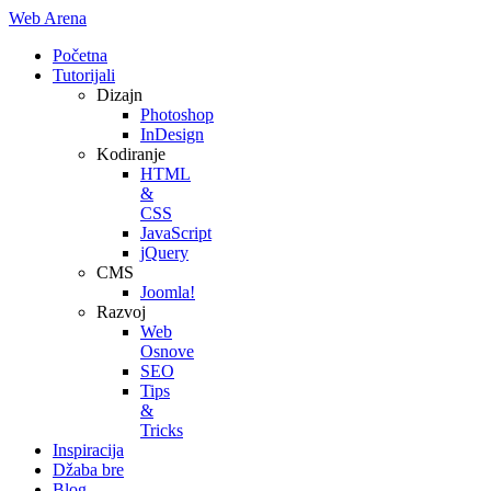
Web Arena
Početna
Tutorijali
Dizajn
Photoshop
InDesign
Kodiranje
HTML
&
CSS
JavaScript
jQuery
CMS
Joomla!
Razvoj
Web
Osnove
SEO
Tips
&
Tricks
Inspiracija
Džaba bre
Blog