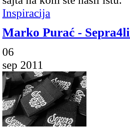
Inspiracija
Marko Purać - Sepra4li
06
sep 2011