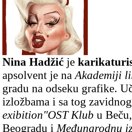
Nina Hadžić
je
karikaturi
apsolvent je na
Akademiji l
gradu na odseku grafike. U
izložbama i sa tog zavidno
exibition"OST Klub
u Beču,
Beogradu i
Međunarodnu izl