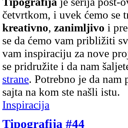
Tipografija
je serija post-
četvrtkom, i uvek ćemo se t
kreativno
,
zanimljivo
i pr
se da ćemo vam približiti sve
vam inspiraciju za nove pr
se pridružite i da nam šalj
strane
. Potrebno je da nam p
sajta na kom ste našli istu.
Inspiracija
Tipografija #44