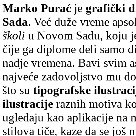
Marko Purać
je
grafički di
Sada
. Već duže vreme apso
školi
u Novom Sadu, koju je
čije ga diplome deli samo d
nadje vremena. Bavi svim as
najveće zadovoljstvo mu don
što su
tipografske ilustraci
ilustracije
raznih motiva k
ugledaju kao aplikacije na m
stilova tiče, kaze da se još