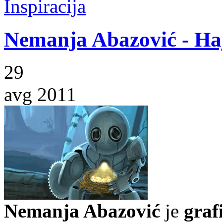
Inspiracija
Nemanja Abazović - Ha
29
avg 2011
Nemanja Abazović
je
grafi