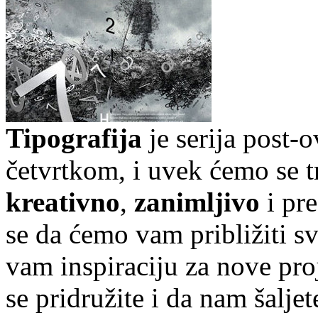
Tipografija
je serija post-
četvrtkom, i uvek ćemo se t
kreativno
,
zanimljivo
i pr
se da ćemo vam približiti sve
vam inspiraciju za nove pr
se pridružite i da nam šalj