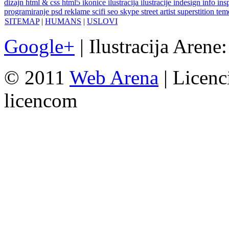
dizajn
html & css
html5
ikonice
ilustracija
ilustracije
indesign
info
ins
programiranje
psd
reklame
scifi
seo
skype
street artist
superstition
te
SITEMAP
|
HUMANS
|
USLOVI
Google+
| Ilustracija Arene
© 2011
Web Arena
| Licenc
licencom