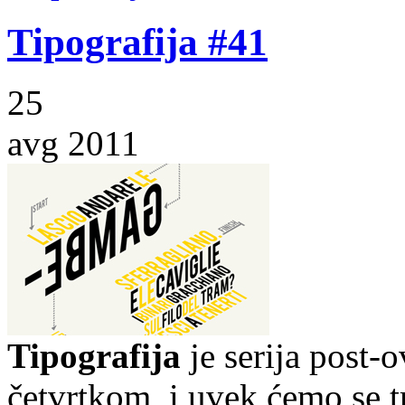
Tipografija #41
25
avg 2011
Tipografija
je serija post-
četvrtkom, i uvek ćemo se t