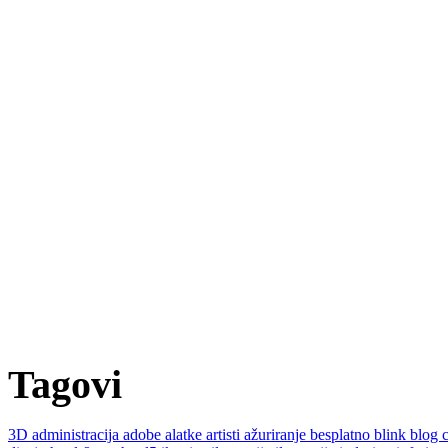
Tagovi
3D
administracija
adobe
alatke
artisti
ažuriranje
besplatno
blink
blog