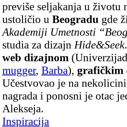
previše seljakanja u životu n
ustoličio u
Beogradu
gde ži
Akademiji Umetnosti “Beo
studia za dizajn
Hide&Seek
web dizajnom
(Univerzija
mugger
,
Barba
),
grafičkim
Učestvovao je na nekolicini
nagrada i ponosni je otac 
Alekseja.
Inspiracija