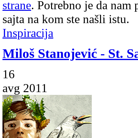
strane
. Potrebno je da nam p
sajta na kom ste našli istu.
Inspiracija
Miloš Stanojević - St. 
16
avg 2011