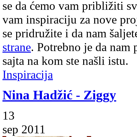
se da ćemo vam približiti sve
vam inspiraciju za nove pr
se pridružite i da nam šalj
strane
. Potrebno je da nam p
sajta na kom ste našli istu.
Inspiracija
Nina Hadžić - Ziggy
13
sep 2011