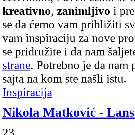
kreativno
,
zanimljivo
i pr
se da ćemo vam približiti sve
vam inspiraciju za nove pr
se pridružite i da nam šalj
strane
. Potrebno je da nam p
sajta na kom ste našli istu.
Inspiracija
Nikola Matković - Lans
23