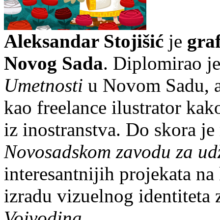
Aleksandar Stojišić
je
graf
Novog Sada
. Diplomirao j
Umetnosti
u Novom Sadu, a 
kao freelance ilustrator kak
iz inostranstva. Do skora je
Novosadskom zavodu za udž
interesantnijih projekata na
izradu vizuelnog identiteta 
Vojvodina
.