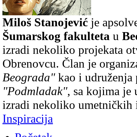
Miloš Stanojević
je apsolve
Šumarskog fakulteta
u
Be
izradi nekoliko projekata o
Obrenovcu. Član je organiz
Beograda"
kao i udruženja 
"Podmladak"
, sa kojima je
izradi nekoliko umetničkih i
Inspiracija