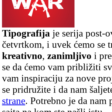
Tipografija
je serija post-
četvrtkom, i uvek ćemo se t
kreativno
,
zanimljivo
i pr
se da ćemo vam približiti sve
vam inspiraciju za nove pr
se pridružite i da nam šalj
strane
. Potrebno je da nam p
sajta na kom ste našli istu.