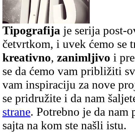
Tipografija
je serija post-
četvrtkom, i uvek ćemo se t
kreativno
,
zanimljivo
i pr
se da ćemo vam približiti sve
vam inspiraciju za nove pr
se pridružite i da nam šalj
strane
. Potrebno je da nam p
sajta na kom ste našli istu.