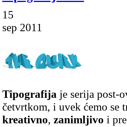
15
sep 2011
Tipografija
je serija post-
četvrtkom, i uvek ćemo se t
kreativno
,
zanimljivo
i pr