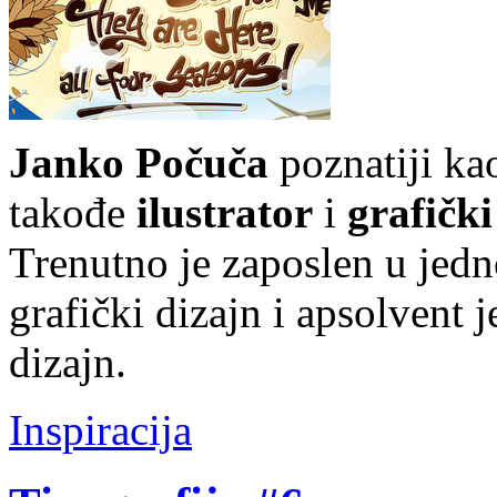
Janko Počuča
poznatiji k
takođe
ilustrator
i
grafički
Trenutno je zaposlen u jedn
grafički dizajn i apsolvent j
dizajn.
Inspiracija