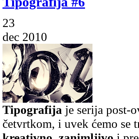
Tipografija #6
23
dec 2010
Tipografija
je serija post-
četvrtkom, i uvek ćemo se t
kreativno
,
zanimljivo
i pr