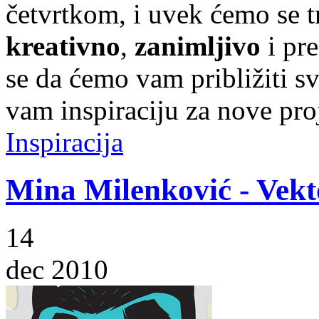
četvrtkom, i uvek ćemo se t
kreativno
,
zanimljivo
i pr
se da ćemo vam približiti sve
vam inspiraciju za nove pro
Inspiracija
Mina Milenković - Vekt
14
dec 2010