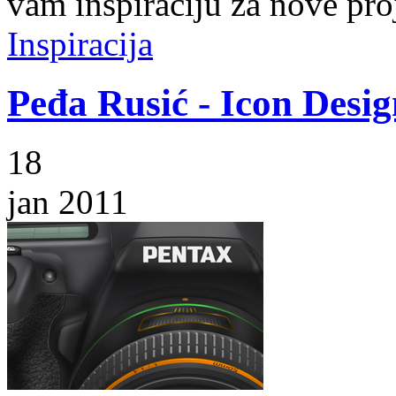
vam inspiraciju za nove pro
Inspiracija
Peđa Rusić - Icon Desig
18
jan 2011