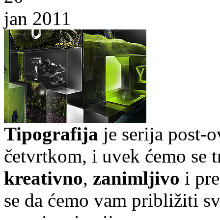
jan 2011
Tipografija
je serija post-
četvrtkom, i uvek ćemo se t
kreativno
,
zanimljivo
i pr
se da ćemo vam približiti sve