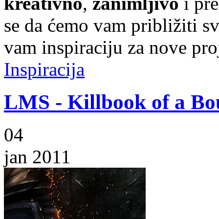
kreativno
,
zanimljivo
i pr
se da ćemo vam približiti sve
vam inspiraciju za nove pro
Inspiracija
LMS - Killbook of a B
04
jan 2011