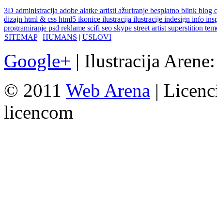
3D
administracija
adobe
alatke
artisti
ažuriranje
besplatno
blink
blog
dizajn
html & css
html5
ikonice
ilustracija
ilustracije
indesign
info
ins
programiranje
psd
reklame
scifi
seo
skype
street artist
superstition
te
SITEMAP
|
HUMANS
|
USLOVI
Google+
| Ilustracija Arene
© 2011
Web Arena
| Licenc
licencom