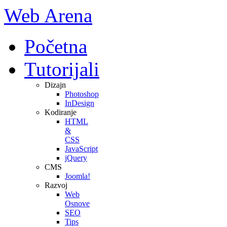
Web Arena
Početna
Tutorijali
Dizajn
Photoshop
InDesign
Kodiranje
HTML
&
CSS
JavaScript
jQuery
CMS
Joomla!
Razvoj
Web
Osnove
SEO
Tips