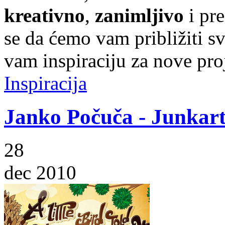
kreativno
,
zanimljivo
i pr
se da ćemo vam približiti sve
vam inspiraciju za nove pro
Inspiracija
Janko Počuča - Junkar
28
dec 2010