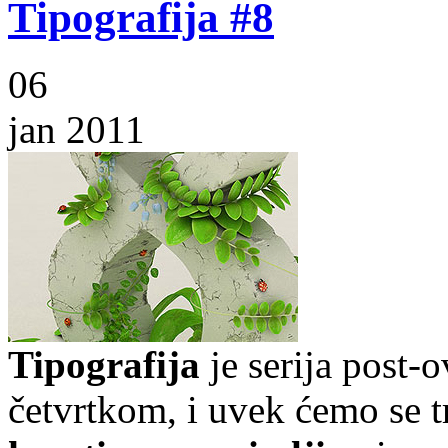
Tipografija #8
06
jan 2011
Tipografija
je serija post-
četvrtkom, i uvek ćemo se t