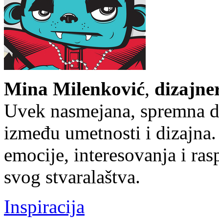
Mina Milenković
,
dizajne
Uvek nasmejana, spremna da 
između umetnosti i dizajna.
emocije, interesovanja i ra
svog stvaralaštva.
Inspiracija