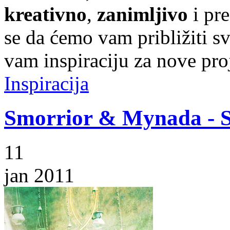
kreativno
,
zanimljivo
i pr
se da ćemo vam približiti sve
vam inspiraciju za nove pro
Inspiracija
Smorrior & Mynada - 
11
jan 2011