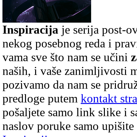
Inspiracija
je serija post-o
nekog posebnog reda i pravi
vama sve što nam se učini
z
naših, i
vaše zanimljivosti m
pozivamo da nam se pridruži
predloge putem
kontakt str
pošaljete samo link slike i s
naslov poruke samo upišite