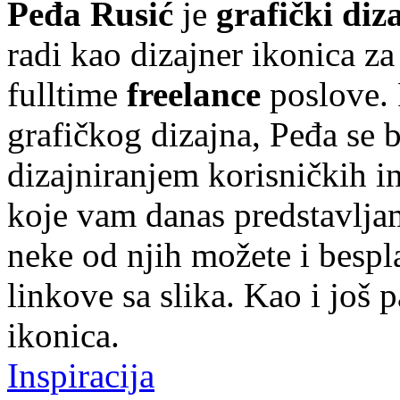
Peđa Rusić
je
grafički diz
radi kao dizajner ikonica z
fulltime
freelance
poslove. 
grafičkog dizajna, Peđa se 
dizajniranjem korisničkih in
koje vam danas predstavlj
neke od njih možete i bespla
linkove sa slika. Kao i još 
ikonica.
Inspiracija