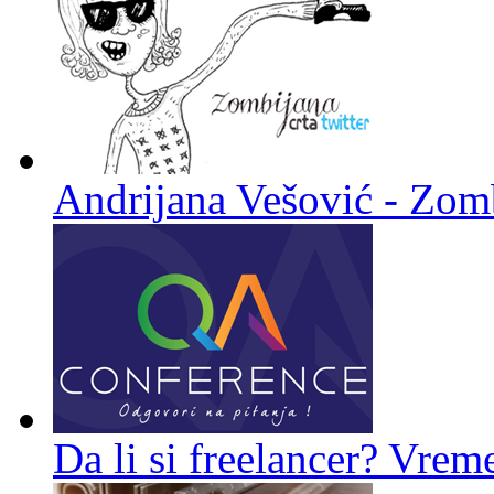
Andrijana Vešović - Zomb
Da li si freelancer? Vreme