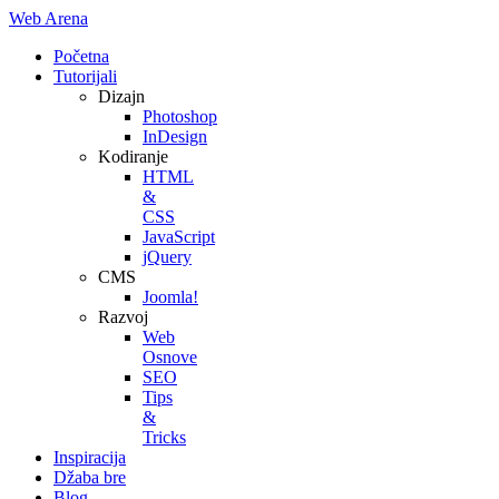
Web Arena
Početna
Tutorijali
Dizajn
Photoshop
InDesign
Kodiranje
HTML
&
CSS
JavaScript
jQuery
CMS
Joomla!
Razvoj
Web
Osnove
SEO
Tips
&
Tricks
Inspiracija
Džaba bre
Blog