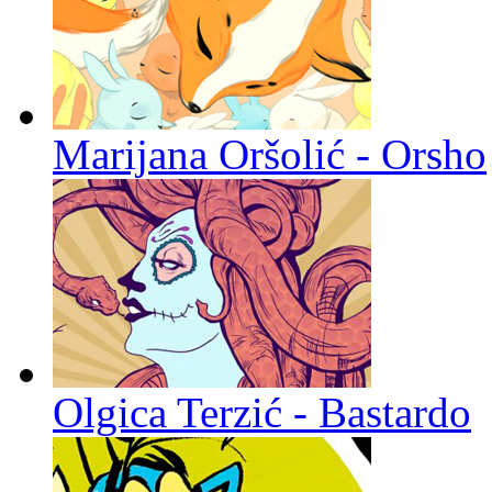
Marijana Oršolić - Orsho
Olgica Terzić - Bastardo