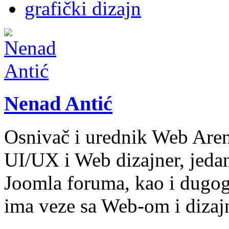
grafički dizajn
Nenad Antić
Osnivač i urednik Web Aren
UI/UX i Web dizajner, jeda
Joomla foruma, kao i dugogo
ima veze sa Web-om i diza