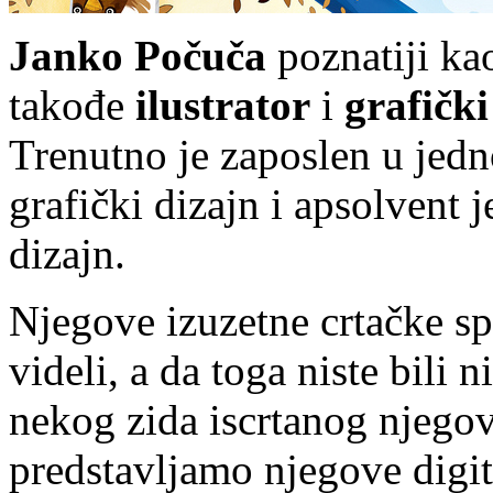
Janko Počuča
poznatiji k
takođe
ilustrator
i
grafički
Trenutno je zaposlen u jedn
grafički dizajn i apsolvent j
dizajn.
Njegove izuzetne crtačke sp
videli, a da toga niste bili 
nekog zida iscrtanog njego
predstavljamo njegove digit