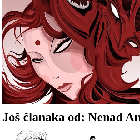
Još članaka od: Nenad An