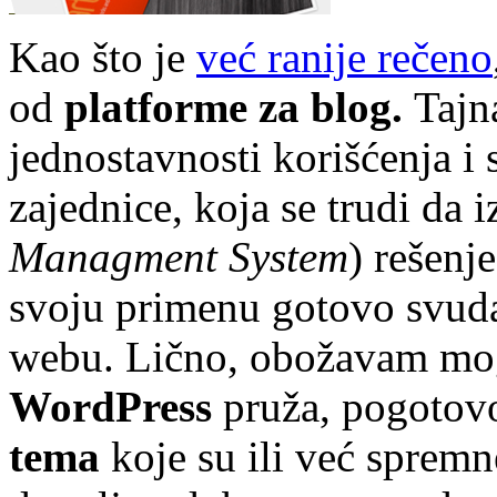
Kao što je
već ranije rečeno
od
platforme za blog.
Tajn
jednostavnosti korišćenja i 
zajednice, koja se trudi da i
Managment System
)
rešenje
svoju primenu gotovo svu
webu. Lično, obožavam mo
WordPress
pruža, pogotov
tema
koje su ili već spremn