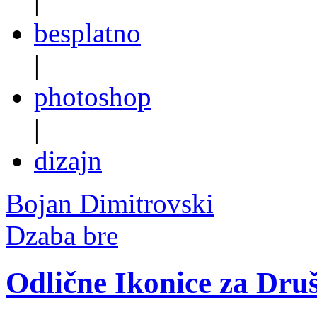
|
besplatno
|
photoshop
|
dizajn
Bojan Dimitrovski
Dzaba bre
Odlične Ikonice za Dru