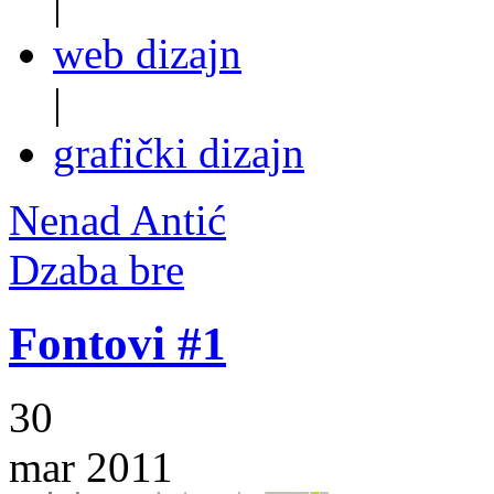
|
web dizajn
|
grafički dizajn
Nenad Antić
Dzaba bre
Fontovi #1
30
mar 2011