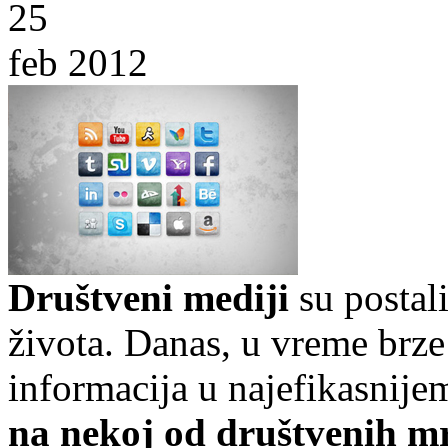
25
feb 2012
Društveni mediji
su postal
života. Danas, u vreme brz
informacija u najefikasni
na nekoj od društvenih mr