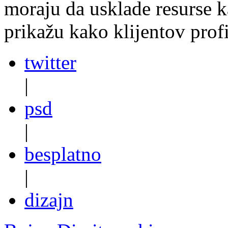
moraju da usklade resurse ka
prikažu kako klijentov profi
twitter
|
psd
|
besplatno
|
dizajn