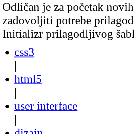
Odličan je za početak novih
zadovoljiti potrebe prilagod
Initializr prilagodljivog šab
css3
|
html5
|
user interface
|
dizajn