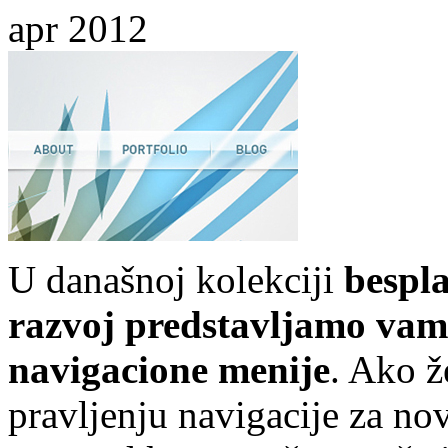
apr 2012
U današnoj kolekciji
bespl
razvoj
predstavljamo
va
navigacione menije
. Ako ž
pravljenju navigacije za nov