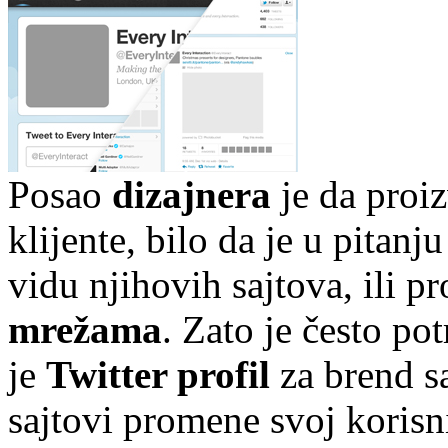
Posao
dizajnera
je da proiz
klijente, bilo da je u pitan
vidu njihovih sajtova, ili pr
mrežama
. Zato je često pot
je
Twitter profil
za brend s
sajtovi promene svoj korisni