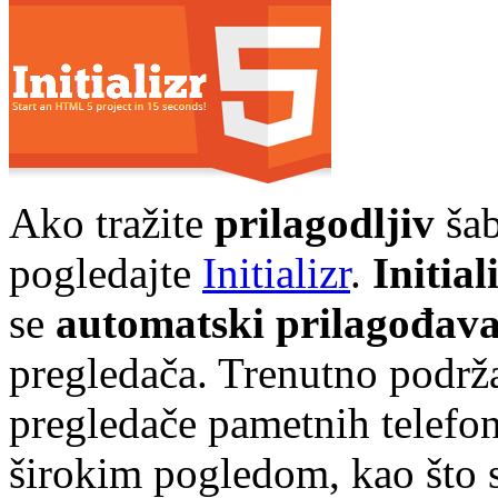
Ako tražite
prilagodljiv
šab
pogledajte
Initializr
.
Initial
se
automatski prilagođav
pregledača. Trenutno podrž
pregledače pametnih telefona
širokim pogledom, kao što 