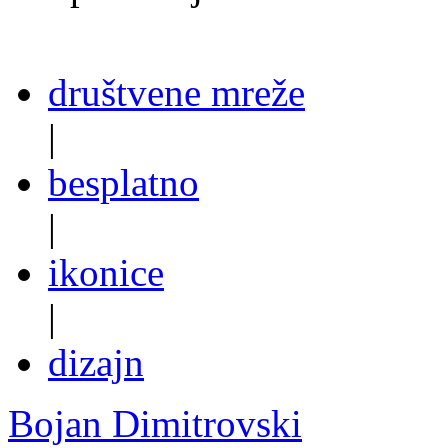
društvene mreže
|
besplatno
|
ikonice
|
dizajn
Bojan Dimitrovski