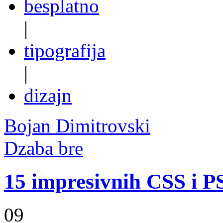
besplatno
|
tipografija
|
dizajn
Bojan Dimitrovski
Dzaba bre
15 impresivnih CSS i P
09