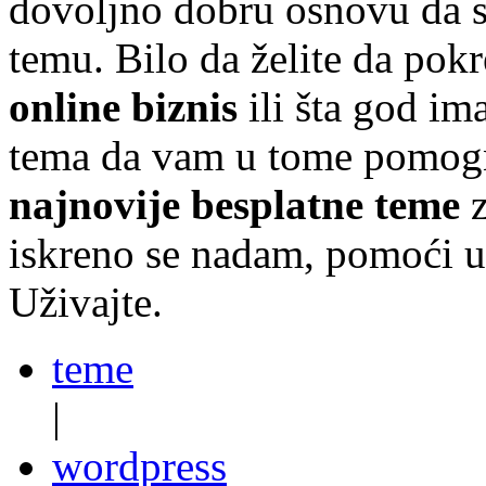
dovoljno dobru osnovu da s
temu. Bilo da želite da pok
online biznis
ili šta god im
tema da vam u tome pomog
najnovije besplatne teme
z
iskreno se nadam, pomoći u
Uživajte.
teme
|
wordpress