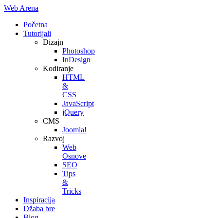
Web Arena
Početna
Tutorijali
Dizajn
Photoshop
InDesign
Kodiranje
HTML
&
CSS
JavaScript
jQuery
CMS
Joomla!
Razvoj
Web
Osnove
SEO
Tips
&
Tricks
Inspiracija
Džaba bre
Blog