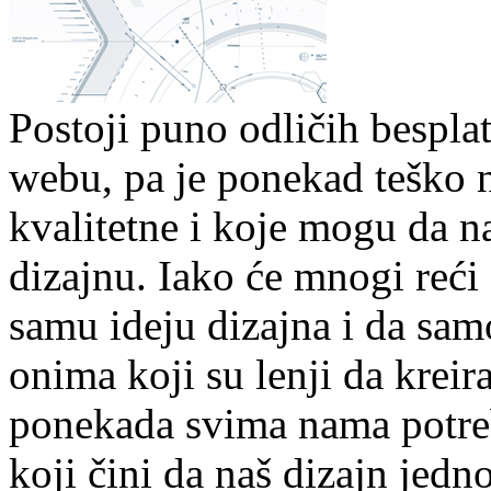
Postoji puno odličih bespla
webu, pa je ponekad teško n
kvalitetne i koje mogu da n
dizajnu. Iako će mnogi reći
samu ideju dizajna i da sa
onima koji su lenji da kreir
ponekada svima nama potreba
koji čini da naš dizajn jedn