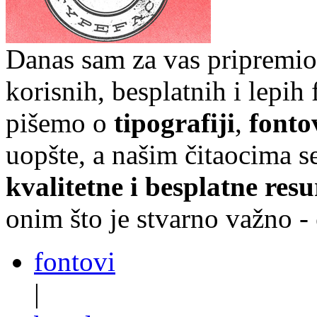
Danas sam za vas pripremio
korisnih, besplatnih i lepih
pišemo o
tipografiji
,
fonto
uopšte, a našim čitaocima 
kvalitetne i besplatne resu
onim što je stvarno važno -
fontovi
|