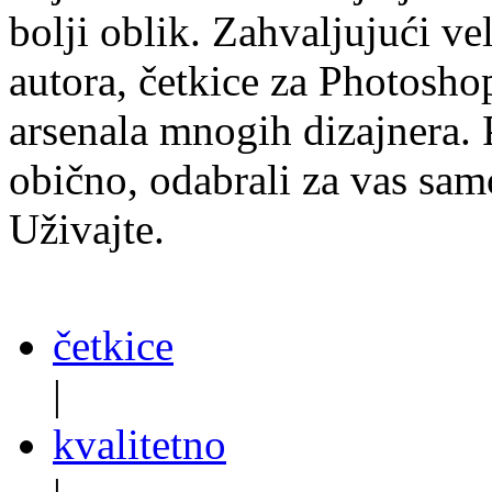
bolji oblik. Zahvaljujući v
autora, četkice za Photosho
arsenala mnogih dizajnera. P
obično, odabrali za vas samo
Uživajte.
četkice
|
kvalitetno