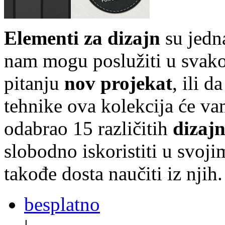
Elementi za dizajn
su jedn
nam mogu poslužiti u svako
pitanju
nov projekat
, ili 
tehnike ova kolekcija će vam
odabrao 15 različitih
dizaj
slobodno iskoristiti u svoj
takođe dosta naučiti iz njih.
besplatno