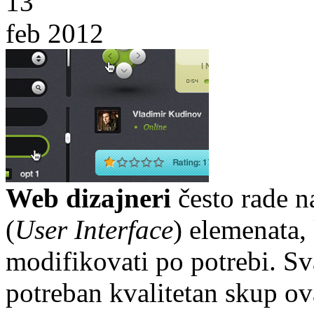
13
feb 2012
Web dizajneri
često rade n
(
User Interface
) elemenata,
modifikovati po potrebi. S
potreban kvalitetan skup o