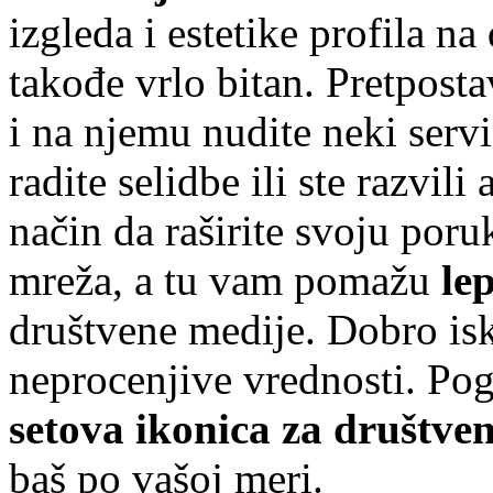
izgleda i estetike profila n
takođe vrlo bitan. Pretpos
i na njemu nudite neki servi
radite selidbe ili ste razvili
način da raširite svoju por
mreža, a tu vam pomažu
le
društvene medije. Dobro isk
neprocenjive vrednosti. Po
setova ikonica za društve
baš po vašoj meri.