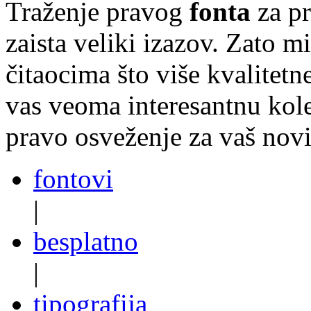
Traženje pravog
fonta
za p
zaista veliki izazov. Zato 
čitaocima što više kvalitetn
vas veoma interesantnu kol
pravo osveženje za vaš novi
fontovi
|
besplatno
|
tipografija