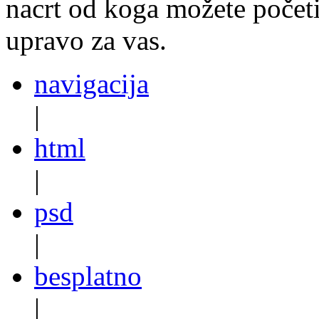
nacrt od koga možete početi
upravo za vas.
navigacija
|
html
|
psd
|
besplatno
|