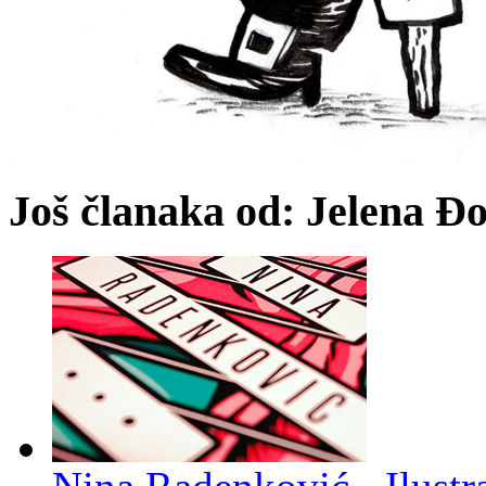
Još članaka od: Jelena Đ