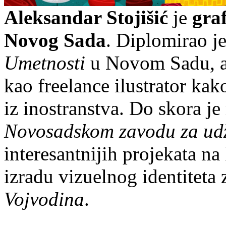
Aleksandar Stojišić
je
graf
Novog Sada
. Diplomirao j
Umetnosti
u Novom Sadu, a 
kao freelance ilustrator kak
iz inostranstva. Do skora je
Novosadskom zavodu za udž
interesantnijih projekata na
izradu vizuelnog identiteta 
Vojvodina
.