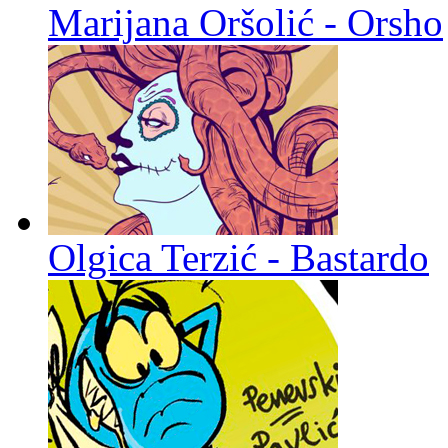
Marijana Oršolić - Orsho
Olgica Terzić - Bastardo