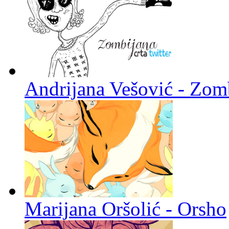
Andrijana Vešović - Zomb
Marijana Oršolić - Orsho