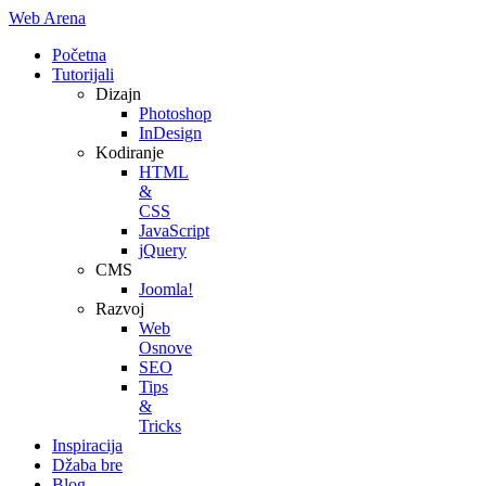
Web Arena
Početna
Tutorijali
Dizajn
Photoshop
InDesign
Kodiranje
HTML
&
CSS
JavaScript
jQuery
CMS
Joomla!
Razvoj
Web
Osnove
SEO
Tips
&
Tricks
Inspiracija
Džaba bre
Blog