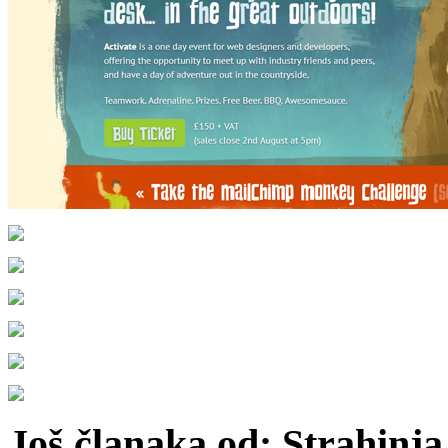
Još članaka od: Strahinja