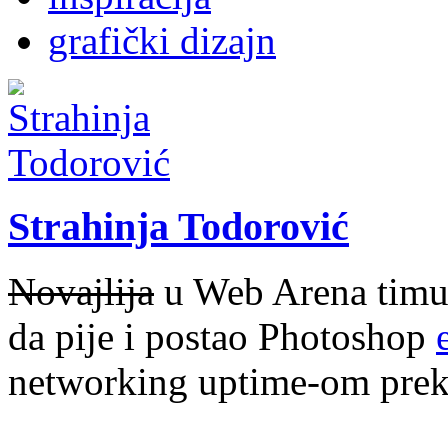
grafički dizajn
Strahinja Todorović
Novajlija
u Web Arena timu i
da pije i postao Photoshop
networking uptime-om prek