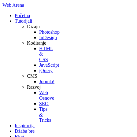
Web Arena
Početna
Tutorijali
Dizajn
Photoshop
InDesign
Kodiranje
HTML
&
CSS
JavaScript
jQuery
CMS
Joomla!
Razvoj
Web
Osnove
SEO
Tips
&
Tricks
Inspiracija
Džaba bre
Blog