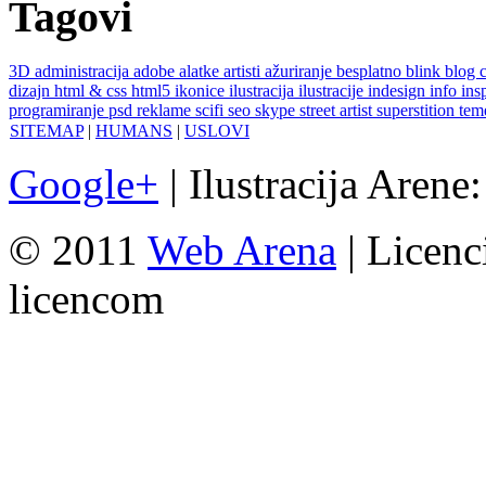
Tagovi
3D
administracija
adobe
alatke
artisti
ažuriranje
besplatno
blink
blog
dizajn
html & css
html5
ikonice
ilustracija
ilustracije
indesign
info
ins
programiranje
psd
reklame
scifi
seo
skype
street artist
superstition
te
SITEMAP
|
HUMANS
|
USLOVI
Google+
| Ilustracija Arene
© 2011
Web Arena
| Licenc
licencom