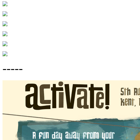
-----