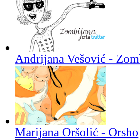
Andrijana Vešović - Zomb
Marijana Oršolić - Orsho