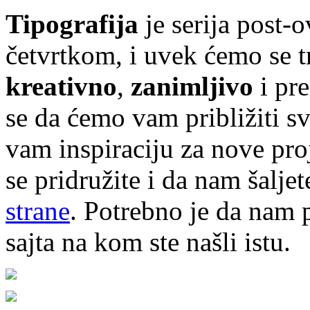
Tipografija
je serija post-
četvrtkom, i uvek ćemo se t
kreativno
,
zanimljivo
i pr
se da ćemo vam približiti sve
vam inspiraciju za nove pr
se pridružite i da nam šalj
strane
. Potrebno je da nam p
sajta na kom ste našli istu.