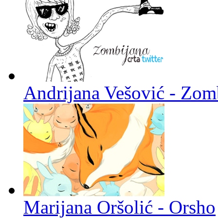
Andrijana Vešović - Zomb
Marijana Oršolić - Orsho