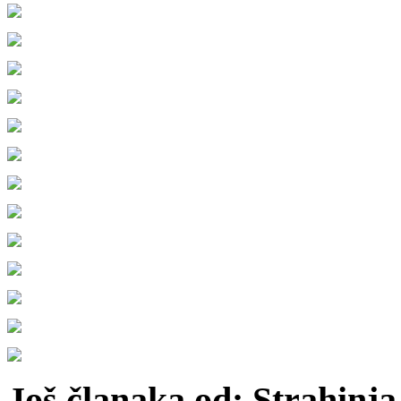
Još članaka od: Strahinja