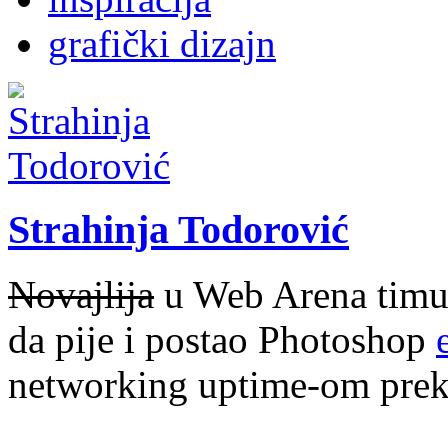
grafički dizajn
Strahinja Todorović
Novajlija
u Web Arena timu i
da pije i postao Photoshop
networking uptime-om prek