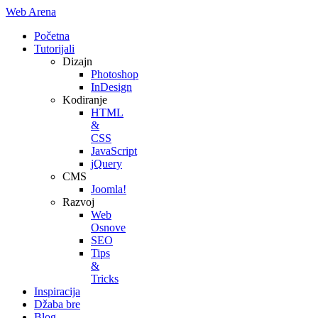
Web Arena
Početna
Tutorijali
Dizajn
Photoshop
InDesign
Kodiranje
HTML
&
CSS
JavaScript
jQuery
CMS
Joomla!
Razvoj
Web
Osnove
SEO
Tips
&
Tricks
Inspiracija
Džaba bre
Blog