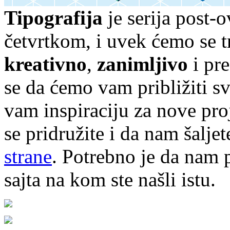
Tipografija
je serija post-
četvrtkom, i uvek ćemo se t
kreativno
,
zanimljivo
i pr
se da ćemo vam približiti sve
vam inspiraciju za nove pr
se pridružite i da nam šalj
strane
. Potrebno je da nam p
sajta na kom ste našli istu.