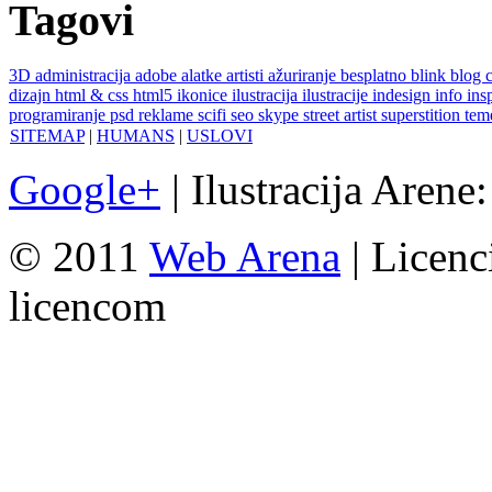
Tagovi
3D
administracija
adobe
alatke
artisti
ažuriranje
besplatno
blink
blog
dizajn
html & css
html5
ikonice
ilustracija
ilustracije
indesign
info
ins
programiranje
psd
reklame
scifi
seo
skype
street artist
superstition
te
SITEMAP
|
HUMANS
|
USLOVI
Google+
| Ilustracija Arene
© 2011
Web Arena
| Licenc
licencom