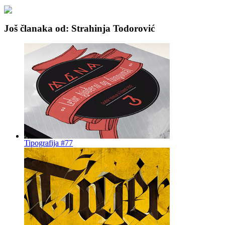
Još članaka od: Strahinja Todorović
Tipografija #77