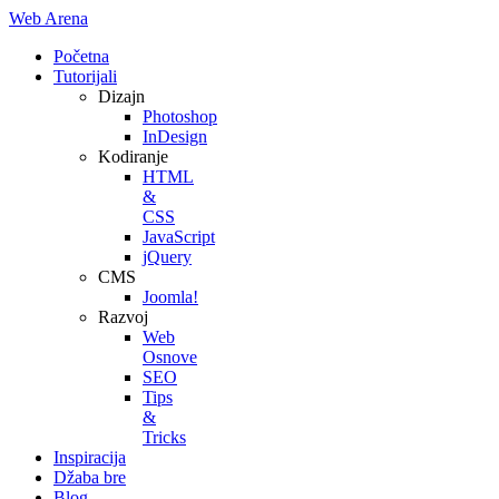
Web Arena
Početna
Tutorijali
Dizajn
Photoshop
InDesign
Kodiranje
HTML
&
CSS
JavaScript
jQuery
CMS
Joomla!
Razvoj
Web
Osnove
SEO
Tips
&
Tricks
Inspiracija
Džaba bre
Blog