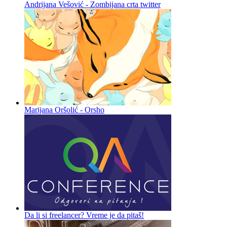
Andrijana Vešović - Zombijana crta twitter
Marijana Oršolić - Orsho
Da li si freelancer? Vreme je da pitaš!