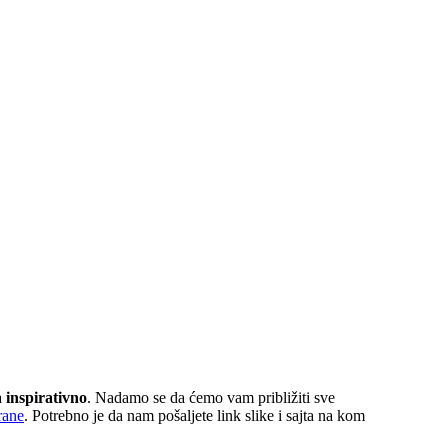
a
inspirativno
. Nadamo se da ćemo vam približiti sve
rane
. Potrebno je da nam pošaljete link slike i sajta na kom