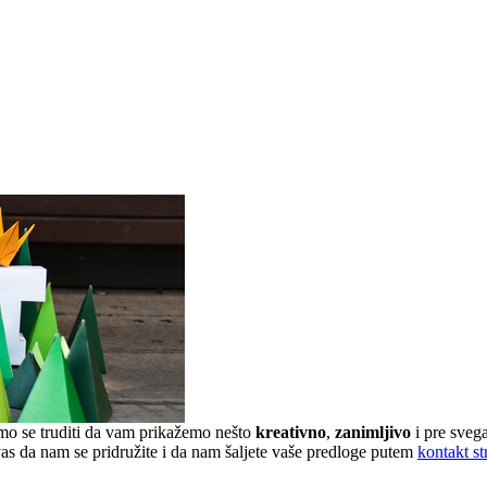
emo se truditi da vam prikažemo nešto
kreativno
,
zanimljivo
i pre sveg
 vas da nam se pridružite i da nam šaljete vaše predloge putem
kontakt st