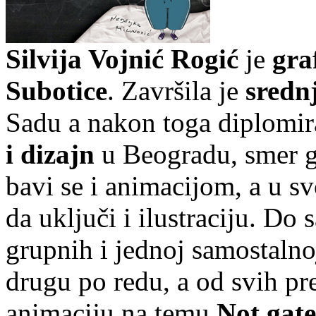
Silvija Vojnić Rogić
je
graf
Subotice
. Završila je
sredn
Sadu a nakon toga diplomir
i dizajn
u Beogradu, smer gr
bavi se i animacijom, a u 
da uključi i ilustraciju. Do 
grupnih i jednoj samostalno
drugu po redu, a od svih pr
animaciju na temu
Not gat