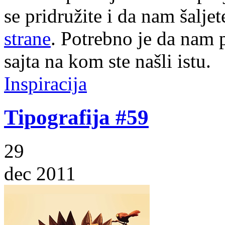
se pridružite i da nam šalj
strane
. Potrebno je da nam p
sajta na kom ste našli istu.
Inspiracija
Tipografija #59
29
dec 2011