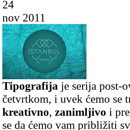
24
nov 2011
Tipografija
je serija post-
četvrtkom, i uvek ćemo se t
kreativno
,
zanimljivo
i pr
se da ćemo vam približiti sve