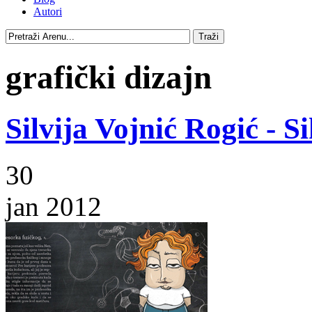
Autori
grafički dizajn
Silvija Vojnić Rogić - S
30
jan 2012