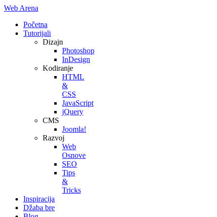
Web Arena
Početna
Tutorijali
Dizajn
Photoshop
InDesign
Kodiranje
HTML
&
CSS
JavaScript
jQuery
CMS
Joomla!
Razvoj
Web
Osnove
SEO
Tips
&
Tricks
Inspiracija
Džaba bre
Blog