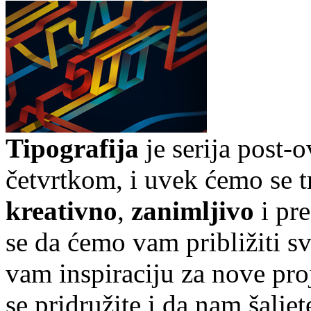
Tipografija
je serija post-
četvrtkom, i uvek ćemo se t
kreativno
,
zanimljivo
i pr
se da ćemo vam približiti sve
vam inspiraciju za nove pr
se pridružite i da nam šalj