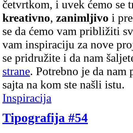
četvrtkom, i uvek ćemo se t
kreativno
,
zanimljivo
i pr
se da ćemo vam približiti sve
vam inspiraciju za nove pr
se pridružite i da nam šalj
strane
. Potrebno je da nam p
sajta na kom ste našli istu.
Inspiracija
Tipografija #54