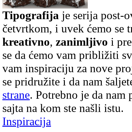
Tipografija
je serija post-
četvrtkom, i uvek ćemo se t
kreativno
,
zanimljivo
i pr
se da ćemo vam približiti sve
vam inspiraciju za nove pr
se pridružite i da nam šalj
strane
. Potrebno je da nam p
sajta na kom ste našli istu.
Inspiracija