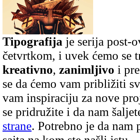
Tipografija
je serija post-
četvrtkom, i uvek ćemo se t
kreativno
,
zanimljivo
i pr
se da ćemo vam približiti sve
vam inspiraciju za nove pr
se pridružite i da nam šalj
strane
. Potrebno je da nam p
sajta na kom ste našli istu.