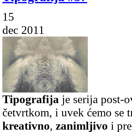
15
dec 2011
Tipografija
je serija post-
četvrtkom, i uvek ćemo se t
kreativno
,
zanimljivo
i pr