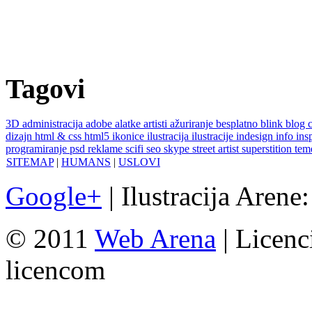
Tagovi
3D
administracija
adobe
alatke
artisti
ažuriranje
besplatno
blink
blog
dizajn
html & css
html5
ikonice
ilustracija
ilustracije
indesign
info
ins
programiranje
psd
reklame
scifi
seo
skype
street artist
superstition
te
SITEMAP
|
HUMANS
|
USLOVI
Google+
| Ilustracija Arene
© 2011
Web Arena
| Licenc
licencom