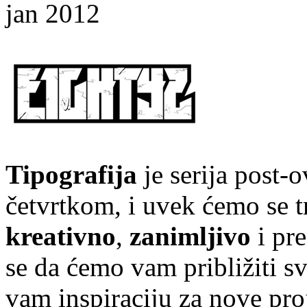
jan 2012
Tipografija
je serija post-
četvrtkom, i uvek ćemo se t
kreativno
,
zanimljivo
i pr
se da ćemo vam približiti sve
vam inspiraciju za nove pr