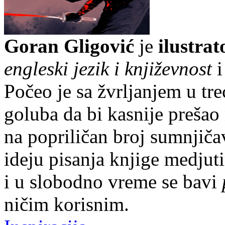
Goran Gligović
je
ilustrat
engleski jezik i književnost
i
Počeo je sa žvrljanjem u tr
goluba da bi kasnije prešao
na popriličan broj sumnjič
ideju pisanja knjige medjut
i u slobodno vreme se bavi
ničim korisnim.