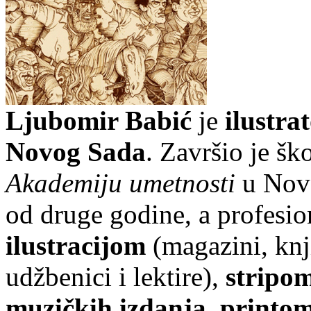
Ljubomir Babić
je
ilustra
Novog Sada
. Završio je šk
Akademiju umetnosti
u Novo
od druge godine, a profesio
ilustracijom
(magazini, knji
udžbenici i lektire),
stripo
muzičkih izdanja
,
printo