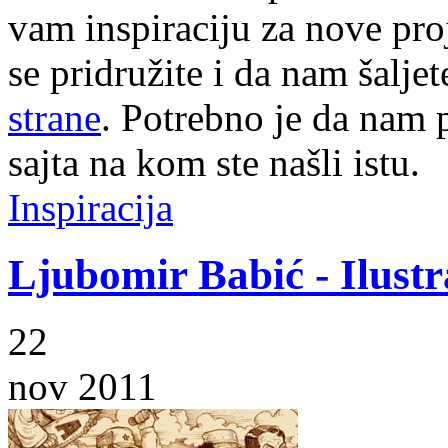
vam inspiraciju za nove pr
se pridružite i da nam šalj
strane
. Potrebno je da nam p
sajta na kom ste našli istu.
Inspiracija
Ljubomir Babić - Ilustr
22
nov 2011