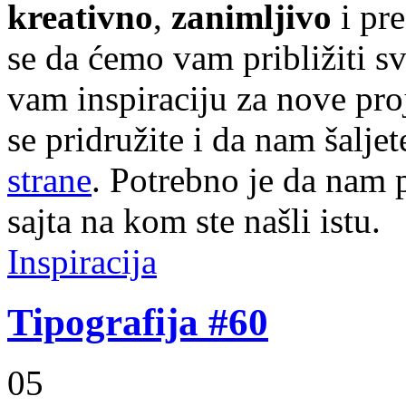
kreativno
,
zanimljivo
i pr
se da ćemo vam približiti sve
vam inspiraciju za nove pr
se pridružite i da nam šalj
strane
. Potrebno je da nam p
sajta na kom ste našli istu.
Inspiracija
Tipografija #60
05