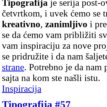
Tipografija
je serija post-
četvrtkom, i uvek ćemo se t
kreativno
,
zanimljivo
i pr
se da ćemo vam približiti sve
vam inspiraciju za nove pr
se pridružite i da nam šalj
strane
. Potrebno je da nam p
sajta na kom ste našli istu.
Inspiracija
Tipografija #57