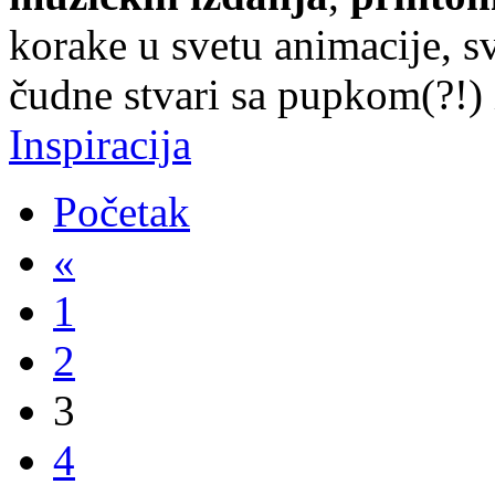
korake u svetu animacije, sv
čudne stvari sa pupkom(?!) i
Inspiracija
Početak
«
1
2
3
4