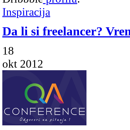
Inspiracija
Da li si freelancer? Vre
18
okt 2012