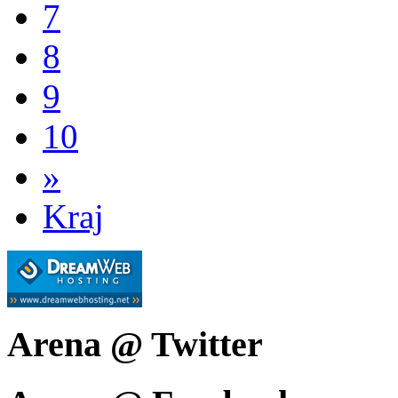
7
8
9
10
»
Kraj
Arena @ Twitter