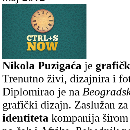
Nikola Puzigaća
je
grafičk
Trenutno živi, dizajnira i f
Diplomirao je na
Beogradsk
grafički dizajn. Zaslužan za
identiteta
kompanija širom 