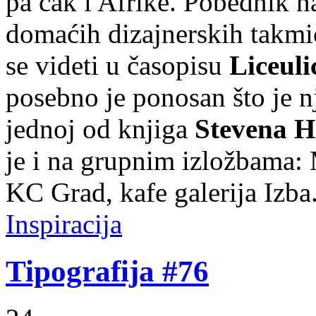
pa čak i Afrike. Pobednik 
domaćih dizajnerskih takmi
se videti u časopisu
Liceuli
posebno je ponosan što je n
jednoj od knjiga
Stevena H
je i na grupnim izložbama: M
KC Grad, kafe galerija Izba
Inspiracija
Tipografija #76