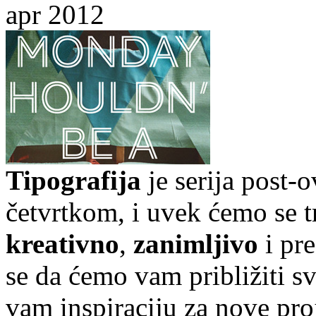
apr 2012
Tipografija
je serija post-
četvrtkom, i uvek ćemo se t
kreativno
,
zanimljivo
i pr
se da ćemo vam približiti sve
vam inspiraciju za nove pr