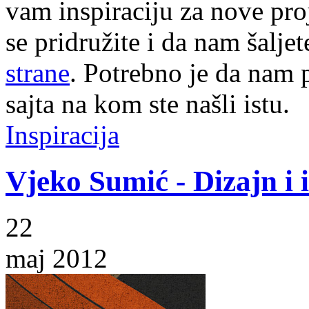
vam inspiraciju za nove pr
se pridružite i da nam šalj
strane
. Potrebno je da nam p
sajta na kom ste našli istu.
Inspiracija
Vjeko Sumić - Dizajn i i
22
maj 2012