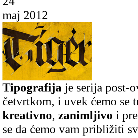
24
maj 2012
Tipografija
je serija post-
četvrtkom, i uvek ćemo se t
kreativno
,
zanimljivo
i pr
se da ćemo vam približiti sve