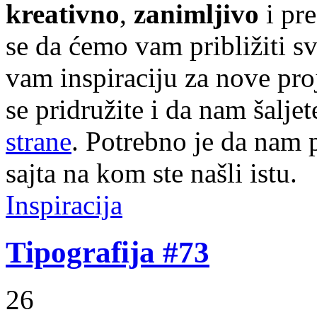
kreativno
,
zanimljivo
i pr
se da ćemo vam približiti sve
vam inspiraciju za nove pr
se pridružite i da nam šalj
strane
. Potrebno je da nam p
sajta na kom ste našli istu.
Inspiracija
Tipografija #73
26