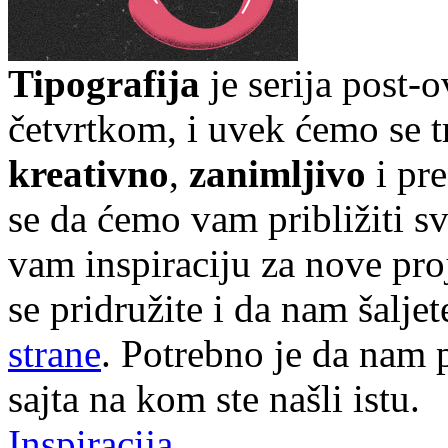
Tipografija
je serija post-
četvrtkom, i uvek ćemo se t
kreativno
,
zanimljivo
i pr
se da ćemo vam približiti sve
vam inspiraciju za nove pr
se pridružite i da nam šalj
strane
. Potrebno je da nam p
sajta na kom ste našli istu.
Inspiracija