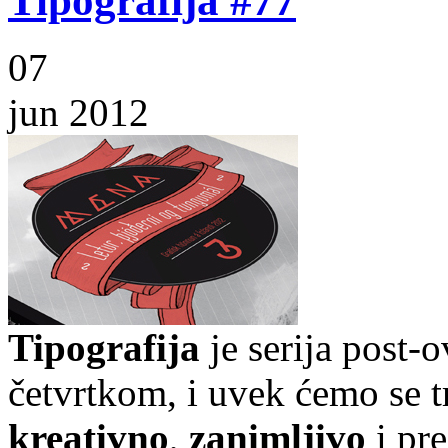
Tipografija #77
07
jun 2012
Tipografija
je serija post-
četvrtkom, i uvek ćemo se t
kreativno
,
zanimljivo
i pr