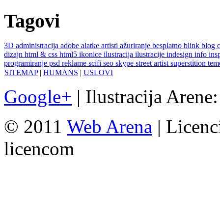
Tagovi
3D
administracija
adobe
alatke
artisti
ažuriranje
besplatno
blink
blog
dizajn
html & css
html5
ikonice
ilustracija
ilustracije
indesign
info
ins
programiranje
psd
reklame
scifi
seo
skype
street artist
superstition
te
SITEMAP
|
HUMANS
|
USLOVI
Google+
| Ilustracija Arene
© 2011
Web Arena
| Licenc
licencom