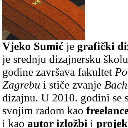
Vjeko Sumić
je
grafički d
je srednju dizajnersku škol
godine završava fakultet
Po
Zagrebu
i stiče zvanje
Bache
dizajnu. U 2010. godini se 
svojim radom kao
freelanc
i kao
autor izložbi
i
projek