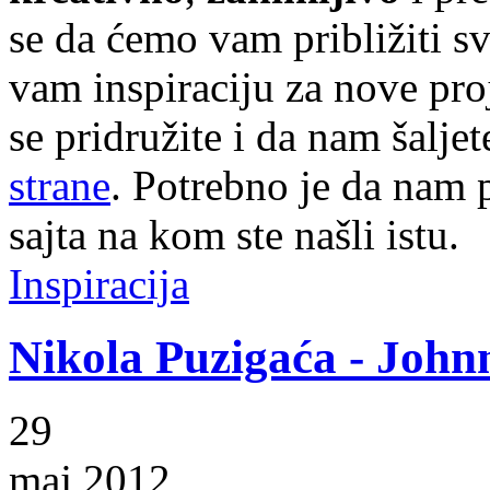
se da ćemo vam približiti sve
vam inspiraciju za nove pr
se pridružite i da nam šalj
strane
. Potrebno je da nam p
sajta na kom ste našli istu.
Inspiracija
Nikola Puzigaća - John
29
maj 2012