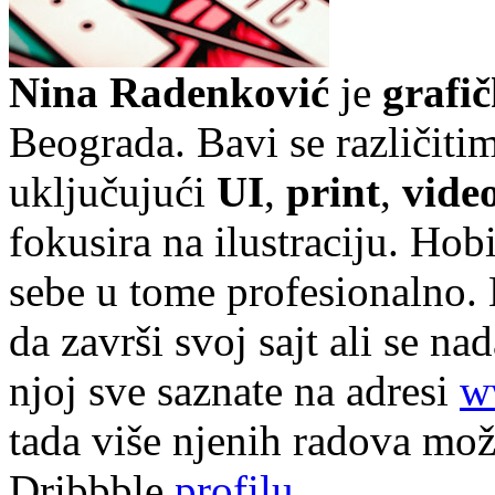
Nina Radenković
je
grafič
Beograda. Bavi se različiti
uključujući
UI
,
print
,
video
fokusira na ilustraciju. Hobi 
sebe u tome profesionalno. 
da završi svoj sajt ali se n
njoj sve saznate na adresi
w
tada više njenih radova mo
Dribbble
profilu
.