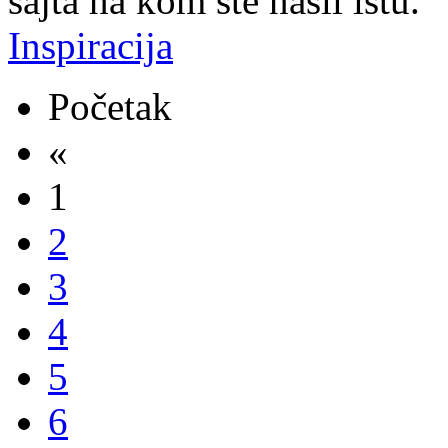
sajta na kom ste našli istu.
Inspiracija
Početak
«
1
2
3
4
5
6