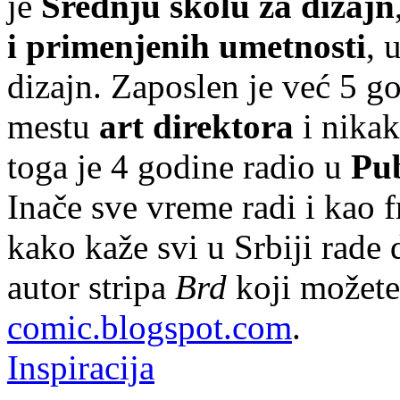
je
Srednju školu za dizajn
i primenjenih umetnosti
, 
dizajn. Zaposlen je već 5 g
mestu
art direktora
i nika
toga je 4 godine radio u
Pu
Inače sve vreme radi i kao fr
kako kaže svi u Srbiji rade 
autor stripa
Brd
koji možete
comic.blogspot.com
.
Inspiracija