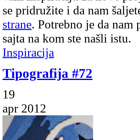
se pridružite i da nam šalj
strane
. Potrebno je da nam p
sajta na kom ste našli istu.
Inspiracija
Tipografija #72
19
apr 2012