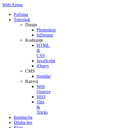
Web Arena
Početna
Tutorijali
Dizajn
Photoshop
InDesign
Kodiranje
HTML
&
CSS
JavaScript
jQuery
CMS
Joomla!
Razvoj
Web
Osnove
SEO
Tips
&
Tricks
Inspiracija
Džaba bre
Blog