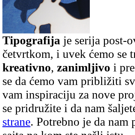
Tipografija
je serija post-
četvrtkom, i uvek ćemo se t
kreativno
,
zanimljivo
i pr
se da ćemo vam približiti sve
vam inspiraciju za nove pr
se pridružite i da nam šalj
strane
. Potrebno je da nam p