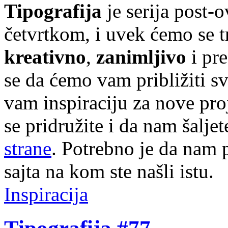
Tipografija
je serija post-
četvrtkom, i uvek ćemo se t
kreativno
,
zanimljivo
i pr
se da ćemo vam približiti sve
vam inspiraciju za nove pr
se pridružite i da nam šalj
strane
. Potrebno je da nam p
sajta na kom ste našli istu.
Inspiracija