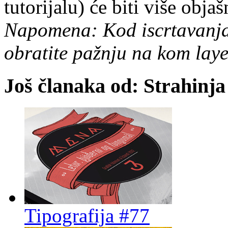
tutorijalu) će biti više obja
Napomena: Kod iscrtavanja 
obratite pažnju na kom laye
Još članaka od: Strahinja
Tipografija #77