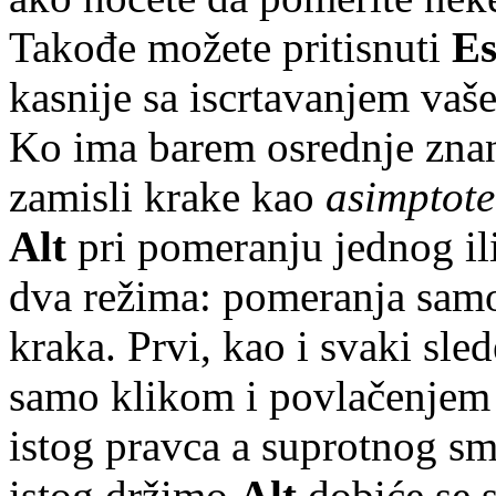
Takođe možete pritisnuti
Es
kasnije sa iscrtavanjem vaše 
Ko ima barem osrednje zna
zamisli krake kao
asimptote
Alt
pri pomeranju jednog il
dva režima: pomeranja samo
kraka. Prvi, kao i svaki sle
samo klikom i povlačenjem 
istog pravca a suprotnog sm
istog držimo
Alt
dobiće se 