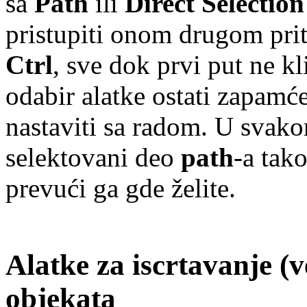
sa
Path
ili
Direct Selection
pristupiti onom drugom pr
Ctrl
, sve dok prvi put ne kl
odabir alatke ostati zapamće
nastaviti sa radom. U svako
selektovani deo
path
-a tako
prevući ga gde želite.
Alatke za iscrtavanje (v
objekata