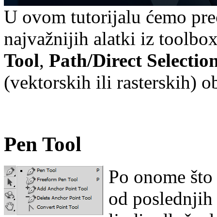
U ovom tutorijalu ćemo preć
najvažnijih alatki iz toolbox
Tool
,
Path/Direct Selectio
(vektorskih ili rasterskih) 
Pen Tool
Po onome što 
od poslednjih 