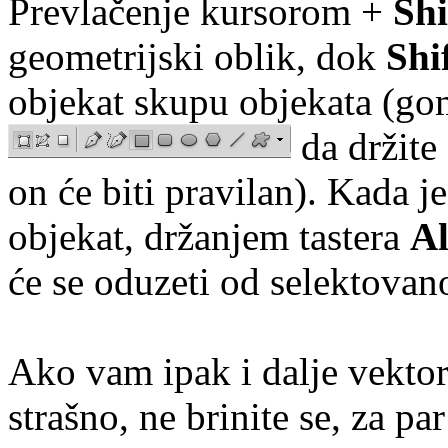
Prevlačenje kursorom +
Shi
geometrijski oblik, dok
Shi
objekat skupu objekata (go
da držite
on će biti pravilan). Kada je
objekat, držanjem tastera
Al
će se oduzeti od selektovan
Ako vam ipak i dalje vektori
strašno, ne brinite se, za p