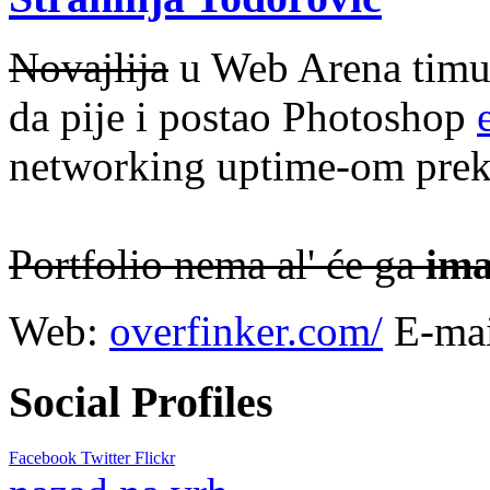
Novajlija
u Web Arena timu i
da pije i postao Photoshop
networking uptime-om prek
Portfolio nema al' će ga
ima
Web:
overfinker.com/
E-ma
Social Profiles
Facebook
Twitter
Flickr