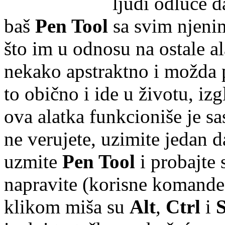
ljudi odluče da
baš
Pen Tool
sa svim njeni
što im u odnosu na ostale a
nekako apstraktno i možda
to obično i ide u životu, iz
ova alatka funkcioniše je 
ne verujete, uzimite jedan d
uzmite
Pen Tool
i probajte 
napravite (korisne komande
klikom miša su
Alt
,
Ctrl
i
S