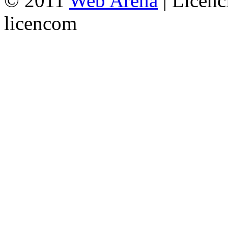
© 2011
Web Arena
| Licenc
licencom