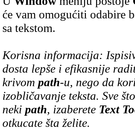
U
Window
meniju postoje
će vam omogućiti odabire ba
sa tekstom.
Korisna informacija: Ispisiv
dosta lepše i efikasnije radit
krivom
path
-u, nego da kori
izobličavanje teksta. Sve št
neki
path
, izaberete
Text To
otkucate šta želite.