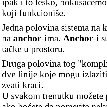
ipak i to teško, pokušaćem
koji funkcioniše.
Jedna polovina sistema na
na
anchor
-ima.
Anchor
-i 
tačke u prostoru.
Druga polovina tog "kompli
dve linije koje mogu izlazit
zvati kraci.
U svakom trenutku možete pr
ako hoćete da pomerite ne