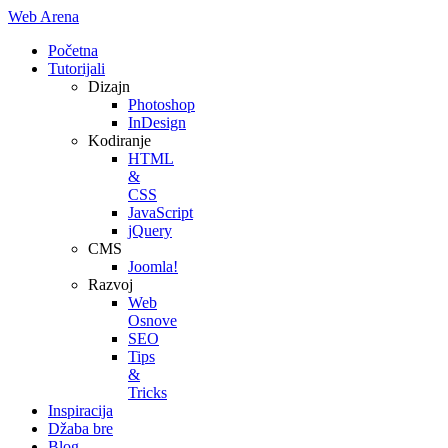
Web Arena
Početna
Tutorijali
Dizajn
Photoshop
InDesign
Kodiranje
HTML
&
CSS
JavaScript
jQuery
CMS
Joomla!
Razvoj
Web
Osnove
SEO
Tips
&
Tricks
Inspiracija
Džaba bre
Blog