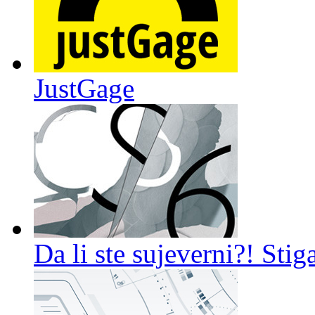
JustGage
Da li ste sujeverni?! Sti