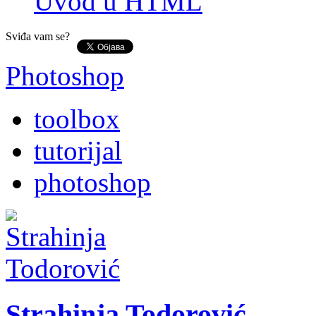
Uvod u HTML
Sviđa vam se?
Photoshop
toolbox
tutorijal
photoshop
Strahinja Todorović