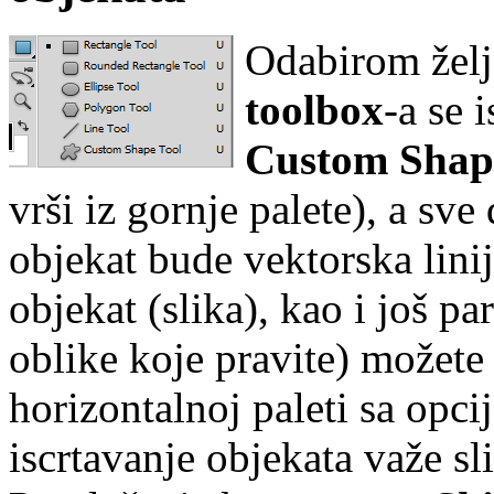
Odabirom želj
toolbox
-a se 
Custom Shap
vrši iz gornje palete), a sve 
objekat bude vektorska linija
objekat (slika), kao i još p
oblike koje pravite) možete 
horizontalnoj paleti sa opc
iscrtavanje objekata važe sl