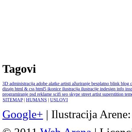
Tagovi
3D
administracija
adobe
alatke
artisti
ažuriranje
besplatno
blink
blog
dizajn
html & css
html5
ikonice
ilustracija
ilustracije
indesign
info
ins
programiranje
psd
reklame
scifi
seo
skype
street artist
superstition
te
SITEMAP
|
HUMANS
|
USLOVI
Google+
| Ilustracija Arene