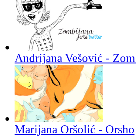
Andrijana Vešović - Zomb
Marijana Oršolić - Orsho