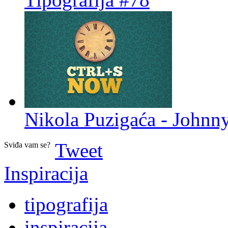
Nikola Puzigaća - Johnn
Tweet
Sviđa vam se?
Inspiracija
tipografija
inspiracija