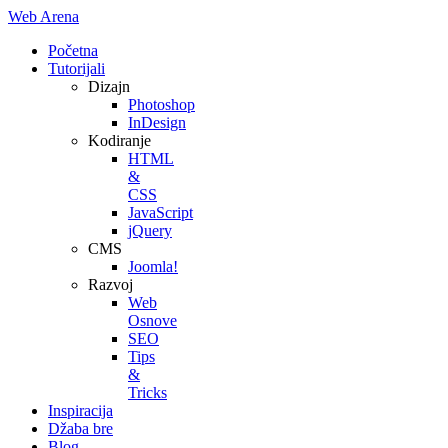
Web Arena
Početna
Tutorijali
Dizajn
Photoshop
InDesign
Kodiranje
HTML
&
CSS
JavaScript
jQuery
CMS
Joomla!
Razvoj
Web
Osnove
SEO
Tips
&
Tricks
Inspiracija
Džaba bre
Blog