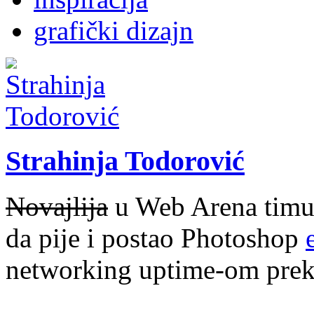
grafički dizajn
Strahinja Todorović
Novajlija
u Web Arena timu i
da pije i postao Photoshop
networking uptime-om prek