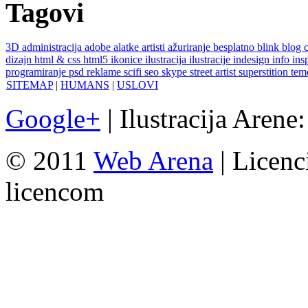
Tagovi
3D
administracija
adobe
alatke
artisti
ažuriranje
besplatno
blink
blog
dizajn
html & css
html5
ikonice
ilustracija
ilustracije
indesign
info
ins
programiranje
psd
reklame
scifi
seo
skype
street artist
superstition
te
SITEMAP
|
HUMANS
|
USLOVI
Google+
| Ilustracija Arene
© 2011
Web Arena
| Licenc
licencom