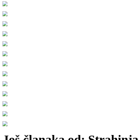
Još članaka od: Strahinja