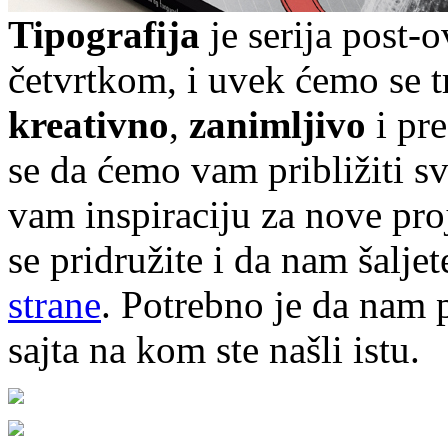
Tipografija
je serija post-
četvrtkom, i uvek ćemo se t
kreativno
,
zanimljivo
i pr
se da ćemo vam približiti sve
vam inspiraciju za nove pr
se pridružite i da nam šalj
strane
. Potrebno je da nam p
sajta na kom ste našli istu.