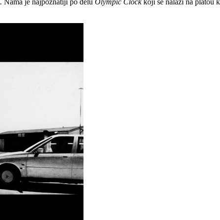
d.
Nama je najpoznatiji po delu
Olympic Clock
koji se nalazi na platou