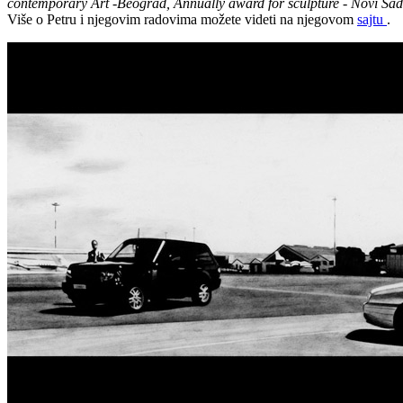
contemporary Art -Beograd, Annually award for sculpture - Novi Sa
Više o Petru i njegovim radovima možete videti na njegovom
sajtu
.