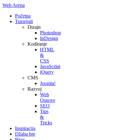
Web Arena
Početna
Tutorijali
Dizajn
Photoshop
InDesign
Kodiranje
HTML
&
CSS
JavaScript
jQuery
CMS
Joomla!
Razvoj
Web
Osnove
SEO
Tips
&
Tricks
Inspiracija
Džaba bre
Blog