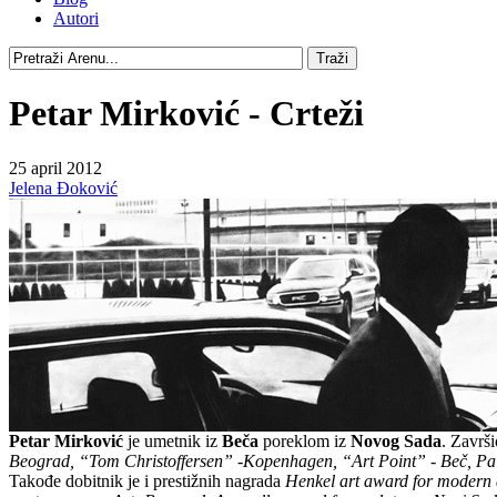
Autori
Petar Mirković - Crteži
25 april 2012
Jelena Đoković
Petar Mirković
je umetnik iz
Beča
poreklom iz
Novog Sada
. Završi
Beograd, “Tom Christoffersen” -Kopenhagen, “Art Point” - Beč, Pal
Takođe dobitnik je i prestižnih nagrada
Henkel art award for modern 