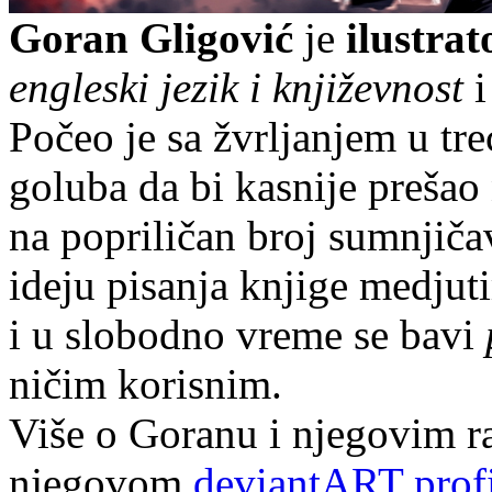
Goran Gligović
je
ilustrat
engleski jezik i književnost
i
Počeo je sa žvrljanjem u tr
goluba da bi kasnije prešao
na popriličan broj sumnjič
ideju pisanja knjige medjut
i u slobodno vreme se bavi
ničim korisnim.
Više o Goranu i njegovim r
njegovom
deviantART prof