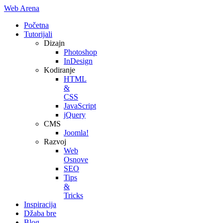
Web Arena
Početna
Tutorijali
Dizajn
Photoshop
InDesign
Kodiranje
HTML
&
CSS
JavaScript
jQuery
CMS
Joomla!
Razvoj
Web
Osnove
SEO
Tips
&
Tricks
Inspiracija
Džaba bre
Blog