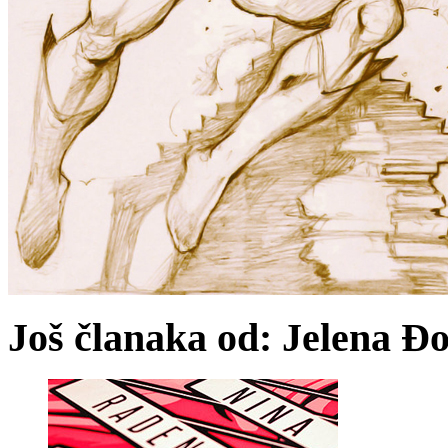
Još članaka od: Jelena Đ