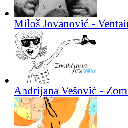
Miloš Jovanović - Venta
Andrijana Vešović - Zomb