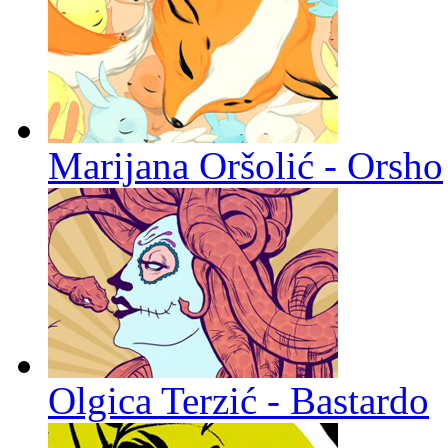
Marijana Oršolić - Orsho
Olgica Terzić - Bastardo