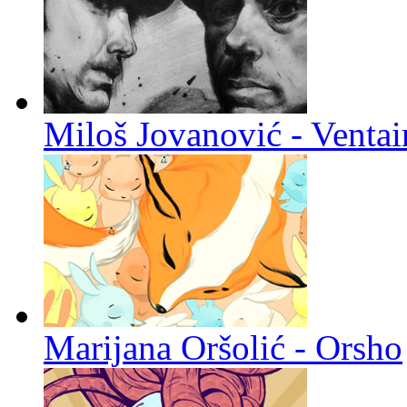
Miloš Jovanović - Venta
Marijana Oršolić - Orsho