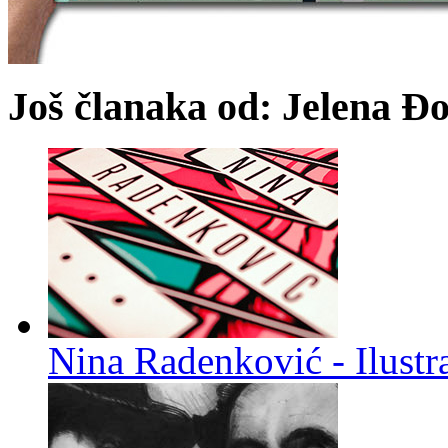
Još članaka od: Jelena Đ
Nina Radenković - Ilustra