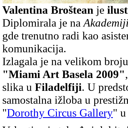
Valentina Broštean
je
ilus
Diplomirala je na
Akademij
gde trenutno radi kao asiste
komunikacija.
Izlagala je na velikom broj
"Miami Art Basela 2009"
slika u
Filadelfiji
. U predst
samostalna ižloba u prestižn
"
Dorothy Circus Gallery
" u