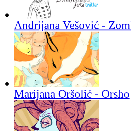
Andrijana Vešović - Zomb
Marijana Oršolić - Orsho