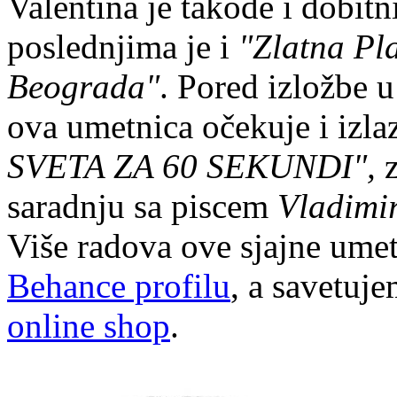
Valentina je takođe i dobit
poslednjima je i
"Zlatna Pl
Beograda"
. Pored izložbe 
ova umetnica očekuje i izla
SVETA ZA 60 SEKUNDI",
z
saradnju sa piscem
Vladimi
Više radova ove sjajne ume
Behance profilu
, a savetuj
online shop
.