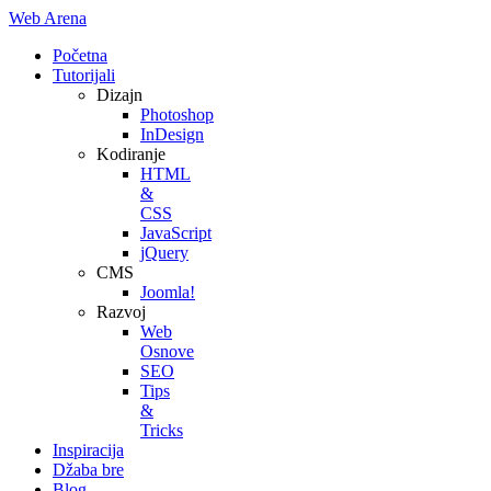
Web Arena
Početna
Tutorijali
Dizajn
Photoshop
InDesign
Kodiranje
HTML
&
CSS
JavaScript
jQuery
CMS
Joomla!
Razvoj
Web
Osnove
SEO
Tips
&
Tricks
Inspiracija
Džaba bre
Blog