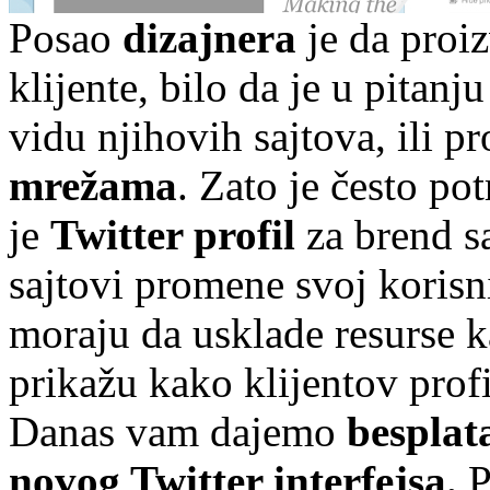
Posao
dizajnera
je da proiz
klijente, bilo da je u pitan
vidu njihovih sajtova, ili pr
mrežama
. Zato je često pot
je
Twitter profil
za brend s
sajtovi promene svoj korisni
moraju da usklade resurse ka
prikažu kako klijentov profi
Danas vam dajemo
bespla
novog Twitter interfejsa.
P