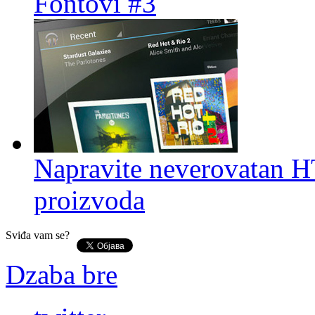
Fontovi #3
Napravite neverovatan 
proizvoda
Sviđa vam se?
Dzaba bre