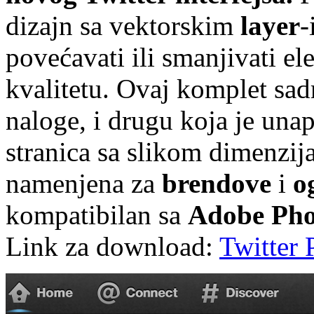
dizajn sa vektorskim
layer
-
povećavati ili smanjivati e
kvalitetu. Ovaj komplet sadr
naloge, i drugu koja je una
stranica sa slikom dimenzij
namenjena za
brendove
i
o
kompatibilan sa
Adobe Pho
Link za download:
Twitter