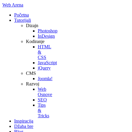
Web Arena
Početna
Tutorijali
Dizajn
Photoshop
InDesign
Kodiranje
HTML
&
CSS
JavaScript
jQuery
CMS
Joomla!
Razvoj
Web
Osnove
SEO
Tips
&
Tricks
Inspiracija
Džaba bre
Blog