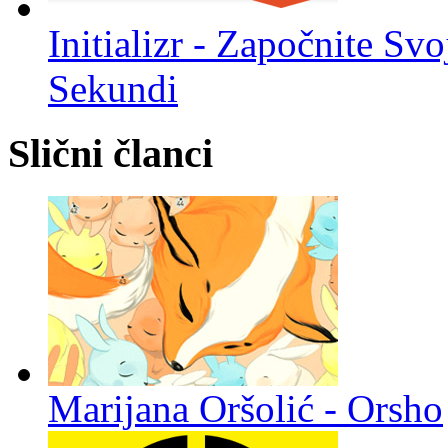
Initializr - Započnite S
Sekundi
Slični članci
Marijana Oršolić - Orsho