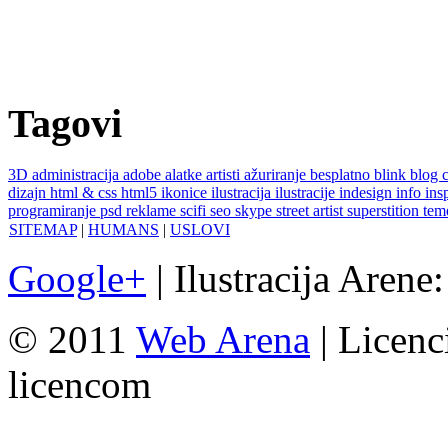
Tagovi
3D
administracija
adobe
alatke
artisti
ažuriranje
besplatno
blink
blog
dizajn
html & css
html5
ikonice
ilustracija
ilustracije
indesign
info
ins
programiranje
psd
reklame
scifi
seo
skype
street artist
superstition
te
SITEMAP
|
HUMANS
|
USLOVI
Google+
| Ilustracija Arene
© 2011
Web Arena
| Licenc
licencom