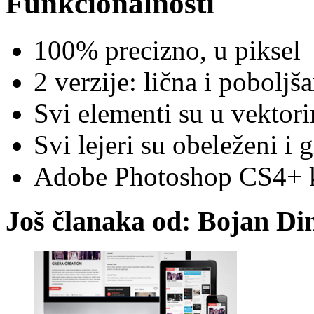
Funkcionalnosti
100% precizno, u piksel
2 verzije: lična i poboljš
Svi elementi su u vektor
Svi lejeri su obeleženi i 
Adobe Photoshop CS4+ 
Još članaka od: Bojan Di