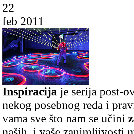
22
feb 2011
Inspiracija
je serija post-o
nekog posebnog reda i pravi
vama sve što nam se učini
z
naših, i
vaše zanimljivosti m