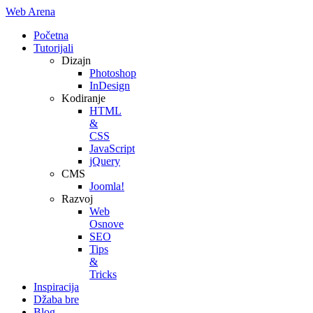
Web Arena
Početna
Tutorijali
Dizajn
Photoshop
InDesign
Kodiranje
HTML
&
CSS
JavaScript
jQuery
CMS
Joomla!
Razvoj
Web
Osnove
SEO
Tips
&
Tricks
Inspiracija
Džaba bre
Blog