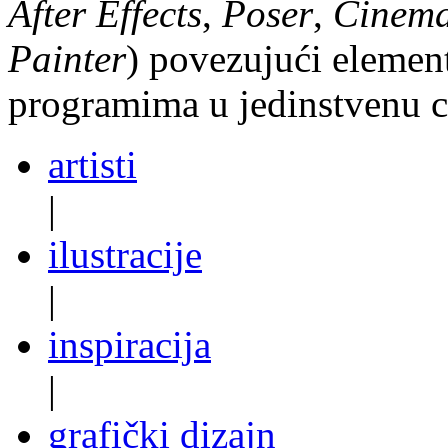
After Effects
,
Poser
,
Cinem
Painter
) povezujući element
programima u jedinstvenu c
artisti
|
ilustracije
|
inspiracija
|
grafički dizajn