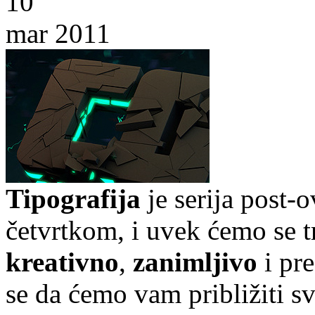
10
mar 2011
Tipografija
je serija post-
četvrtkom, i uvek ćemo se t
kreativno
,
zanimljivo
i pr
se da ćemo vam približiti sve