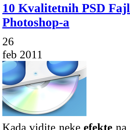
10 Kvalitetnih PSD Faj
Photoshop-a
26
feb 2011
Kada vidite neke
efekte
na 