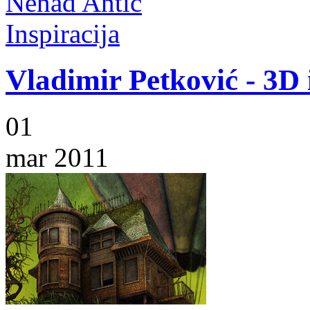
Nenad Antić
Inspiracija
Vladimir Petković - 3D i
01
mar 2011