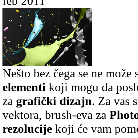
feb 2011
Nešto bez čega se ne može
elementi
koji mogu da poslu
za
grafički dizajn
. Za vas 
vektora, brush-eva za
Phot
rezolucije
koji će vam pomo