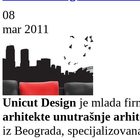
08
mar 2011
Unicut Design
je mlada fir
arhitekte unutrašnje arhi
iz Beograda, specijalizovan