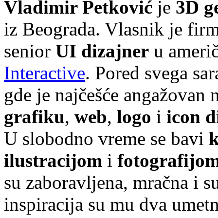
Vladimir Petković
je
3D ge
iz Beograda. Vlasnik je fir
senior
UI dizajner
u ameri
Interactive
. Pored svega sar
gde je najčešće angažovan
grafiku
,
web
,
logo
i
icon d
U slobodno vreme se bavi
ilustracijom
i
fotografijo
su zaboravljena, mračna i s
inspiracija su mu dva umet