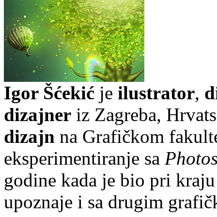
Igor Šćekić
je
ilustrator
,
di
dizajner
iz Zagreba, Hrvats
dizajn
na Grafičkom fakult
eksperimentiranje sa
Photo
godine kada je bio pri kraj
upoznaje i sa drugim grafi