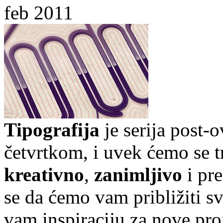
feb 2011
Tipografija
je serija post-
četvrtkom, i uvek ćemo se t
kreativno
,
zanimljivo
i pr
se da ćemo vam približiti sve
vam inspiraciju za nove pro