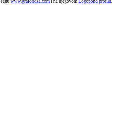
 sajtu
www.graforidza.com
i na njegovom
Logopond profilu
.