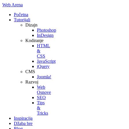
Web Arena
Početna
Tutorijali
Dizajn
Photoshop
InDesign
Kodiranje
HTML
&
CSS
JavaScript
jQuery
CMS
Joomla!
Razvoj
Web
Osnove
SEO
Tips
&
Tricks
Inspiracija
Džaba bre
Blog