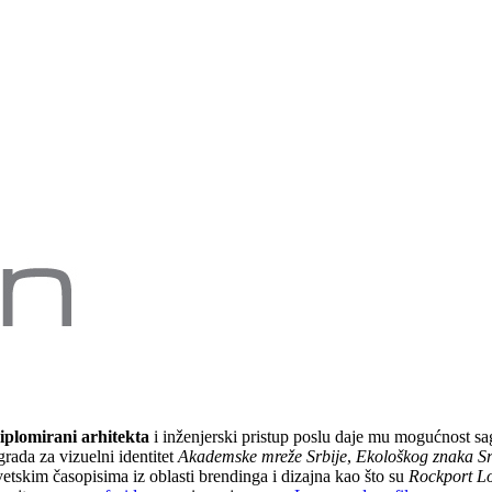
iplomirani arhitekta
i inženjerski pristup poslu daje mu mogućnost sa
rada za vizuelni identitet
Akademske mreže Srbije
,
Ekološkog znaka Sr
etskim časopisima iz oblasti brendinga i dizajna kao što su
Rockport L