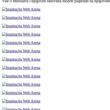
Više o Miroslavu i njegovim radovima možete pogledati na njegovom