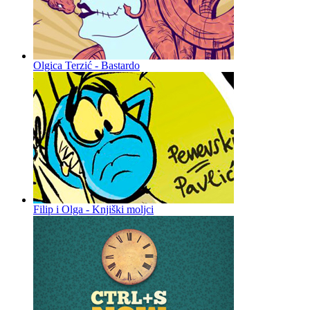
Olgica Terzić - Bastardo
Filip i Olga - Knjiški moljci