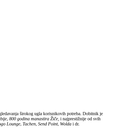
gledavanja širokog ugla korisnikovih potreba. Dobitnik je
bije
,
800 godina manastira Žiče,
i najprestižnije od svih
ogo Lounge
,
Tachen
,
Send Point
,
Wolda
i dr.