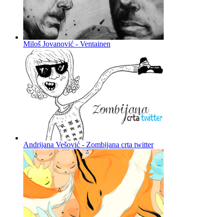
Miloš Jovanović - Ventainen
Andrijana Vešović - Zombijana crta twitter