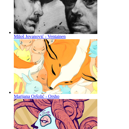
Miloš Jovanović - Ventainen
Marijana Oršolić - Orsho