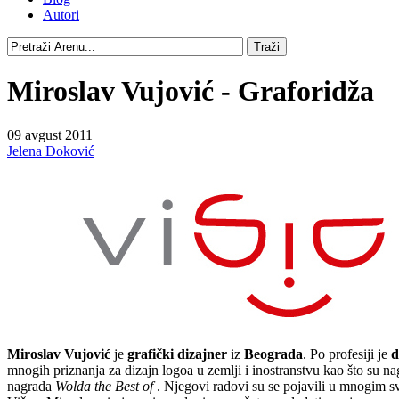
Autori
Miroslav Vujović - Graforidža
09 avgust 2011
Jelena Đoković
Miroslav Vujović
je
grafički dizajner
iz
Beograda
. Po profesiji je
d
mnogih priznanja za dizajn logoa u zemlji i inostranstvu kao što su nag
nagrada
Wolda the Best of
. Njegovi radovi su se pojavili u mnogim sv