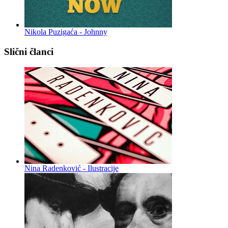
Nikola Puzigaća - Johnny
Slični članci
Nina Radenković - Ilustracije