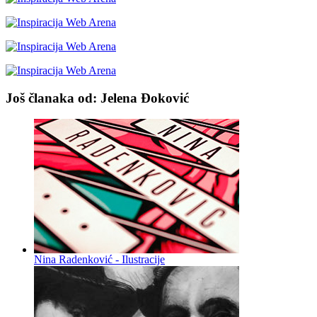
Još članaka od: Jelena Đoković
Nina Radenković - Ilustracije