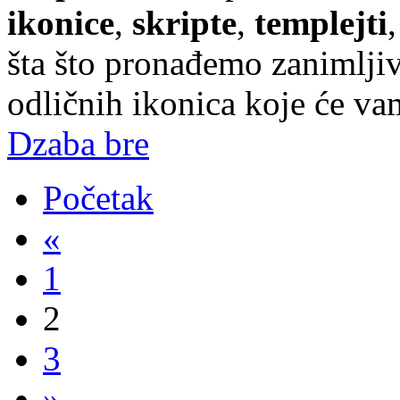
ikonice
,
skripte
,
templejti
,
šta što pronađemo zanimljiv
odličnih ikonica koje će vam
Dzaba bre
Početak
«
1
2
3
»