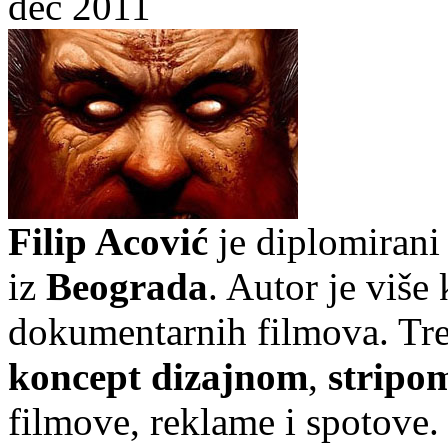
dec 2011
Filip Acović
je diplomiran
iz
Beograda
. Autor je više 
dokumentarnih filmova. Tr
koncept dizajnom
,
stripo
filmove, reklame i spotove