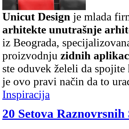
Unicut Design
je mlada fir
arhitekte unutrašnje arhi
iz Beograda, specijalizovan
proizvodnju
zidnih aplikac
ste oduvek želeli da spojite
je ovo pravi način da to ura
Inspiracija
20 Setova Raznovrsnih 