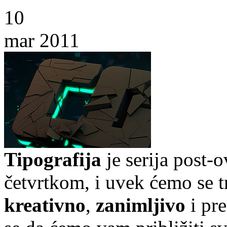
10
mar 2011
Tipografija
je serija post-
četvrtkom, i uvek ćemo se t
kreativno
,
zanimljivo
i pr