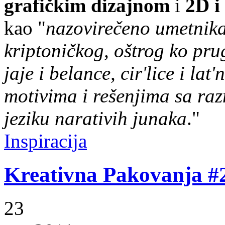
grafičkim dizajnom
i
2D i
kao "
nazovirečeno umetnika
kriptoničkog, oštrog ko pr
jaje i belance, cir'lice i lat
motivima i rešenjima sa raz
jeziku narativih junaka
."
Inspiracija
Kreativna Pakovanja #
23