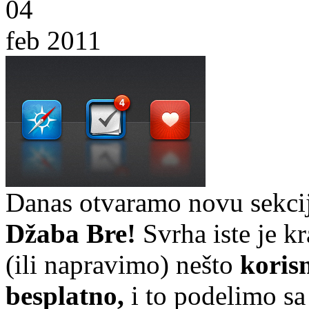
04
feb 2011
Danas otvaramo novu sekci
Džaba Bre!
Svrha iste je k
(ili napravimo) nešto
koris
besplatno,
i to podelimo sa