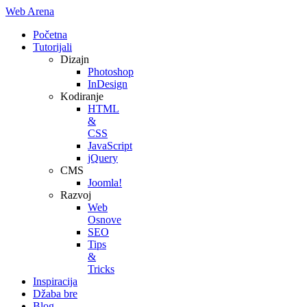
Web Arena
Početna
Tutorijali
Dizajn
Photoshop
InDesign
Kodiranje
HTML
&
CSS
JavaScript
jQuery
CMS
Joomla!
Razvoj
Web
Osnove
SEO
Tips
&
Tricks
Inspiracija
Džaba bre
Blog