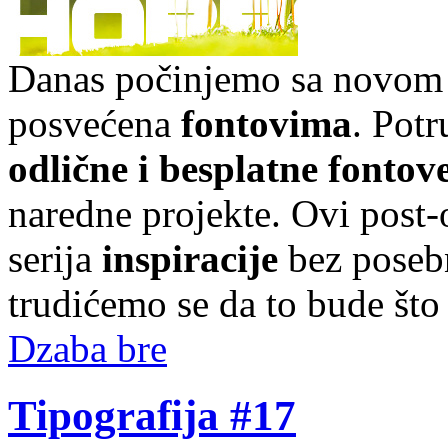
Danas počinjemo sa novom s
posvećena
fontovima
. Pot
odlične i besplatne fontov
naredne projekte. Ovi post-o
serija
inspiracije
bez posebn
trudićemo se da to bude što
Dzaba bre
Tipografija #17