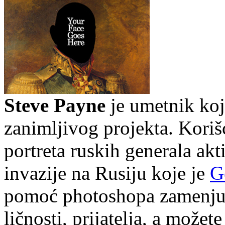
Steve Payne
je umetnik koji
zanimljivog projekta. Koriš
portreta ruskih generala a
invazije na Rusiju koje je
G
pomoć photoshopa zamenjuje
ličnosti, prijatelja, a možete