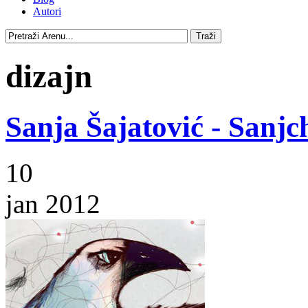
Autori
dizajn
Sanja Šajatović - Sanjc
10
jan 2012