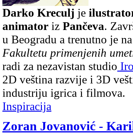
Darko Kreculj
je
ilustrato
animator
iz
Pančeva
. Zavr
u Beogradu a trenutno je na
Fakultetu primenjenih umet
radi za nezavistan studio
Iro
2D veština razvije i 3D vešt
industriju igrica i filmova.
Inspiracija
Zoran Jovanović - Kari