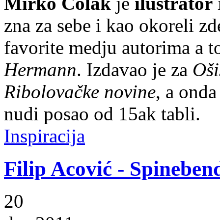
Mirko Čolak
je
ilustrator
zna za sebe i kao okoreli zd
favorite medju autorima a t
Hermann
. Izdavao je za
Oši
Ribolovačke novine
, a onda
nudi posao od 15ak tabli.
Inspiracija
Filip Acović - Spineben
20