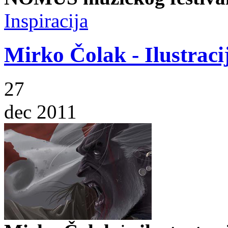
Inspiracija
Mirko Čolak - Ilustraci
27
dec 2011