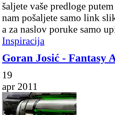
šaljete vaše predloge pute
nam pošaljete samo link slike
a za naslov poruke samo up
Inspiracija
Goran Josić - Fantasy 
19
apr 2011