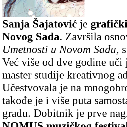
Sanja Šajatović
je
grafički
Novog Sada
. Završila osn
Umetnosti u Novom Sadu
, 
Već više od dve godine uči 
master studije kreativnog a
Učestvovala je na mnogobr
takođe je i više puta samos
gradu. Dobitnik je prve nagr
NOMUS muzičkog festiva