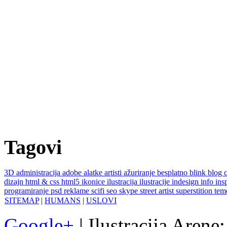
Tagovi
3D
administracija
adobe
alatke
artisti
ažuriranje
besplatno
blink
blog
dizajn
html & css
html5
ikonice
ilustracija
ilustracije
indesign
info
ins
programiranje
psd
reklame
scifi
seo
skype
street artist
superstition
te
SITEMAP
|
HUMANS
|
USLOVI
Google+
| Ilustracija Arene