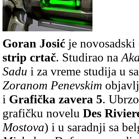
Goran Josić
je novosadski
strip crtač
. Studirao na
Aka
Sadu
i za vreme studija u s
Zoranom Penevskim
objavlj
i
Grafička zavera 5
. Ubrzo
grafičku novelu
Des Rivier
Mostova
) i u saradnji sa b