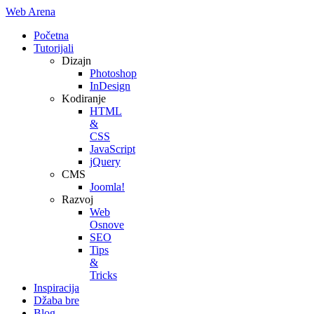
Web Arena
Početna
Tutorijali
Dizajn
Photoshop
InDesign
Kodiranje
HTML
&
CSS
JavaScript
jQuery
CMS
Joomla!
Razvoj
Web
Osnove
SEO
Tips
&
Tricks
Inspiracija
Džaba bre
Blog