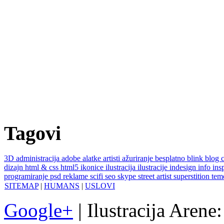
Tagovi
3D
administracija
adobe
alatke
artisti
ažuriranje
besplatno
blink
blog
dizajn
html & css
html5
ikonice
ilustracija
ilustracije
indesign
info
ins
programiranje
psd
reklame
scifi
seo
skype
street artist
superstition
te
SITEMAP
|
HUMANS
|
USLOVI
Google+
| Ilustracija Arene