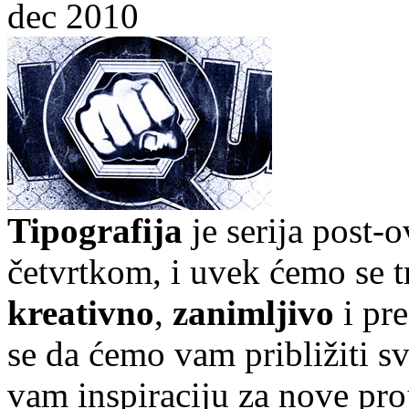
dec 2010
Tipografija
je serija post-
četvrtkom, i uvek ćemo se t
kreativno
,
zanimljivo
i pr
se da ćemo vam približiti sve
vam inspiraciju za nove pro