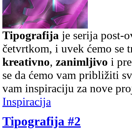
Tipografija
je serija post-
četvrtkom, i uvek ćemo se t
kreativno
,
zanimljivo
i pr
se da ćemo vam približiti sve
vam inspiraciju za nove pro
Inspiracija
Tipografija #2