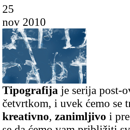
25
nov 2010
Tipografija
je serija post-
četvrtkom, i uvek ćemo se t
kreativno
,
zanimljivo
i pr
se da ćemo vam približiti sve