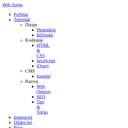
Web Arena
Početna
Tutorijali
Dizajn
Photoshop
InDesign
Kodiranje
HTML
&
CSS
JavaScript
jQuery
CMS
Joomla!
Razvoj
Web
Osnove
SEO
Tips
&
Tricks
Inspiracija
Džaba bre
Blog