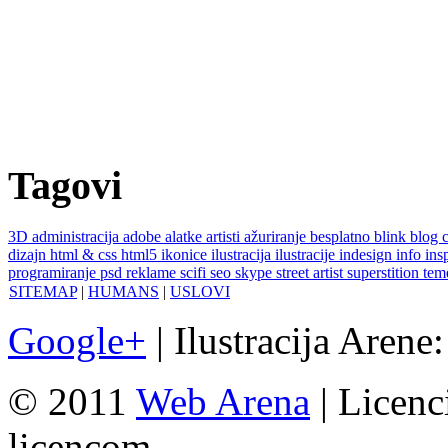
Tagovi
3D
administracija
adobe
alatke
artisti
ažuriranje
besplatno
blink
blog
dizajn
html & css
html5
ikonice
ilustracija
ilustracije
indesign
info
ins
programiranje
psd
reklame
scifi
seo
skype
street artist
superstition
te
SITEMAP
|
HUMANS
|
USLOVI
Google+
| Ilustracija Arene
© 2011
Web Arena
| Licenc
licencom