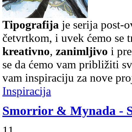
Tipografija
je serija post-
četvrtkom, i uvek ćemo se t
kreativno
,
zanimljivo
i pr
se da ćemo vam približiti sve
vam inspiraciju za nove pro
Inspiracija
Smorrior & Mynada - 
11