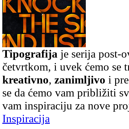
Tipografija
je serija post-
četvrtkom, i uvek ćemo se t
kreativno
,
zanimljivo
i pr
se da ćemo vam približiti sve
vam inspiraciju za nove pro
Inspiracija