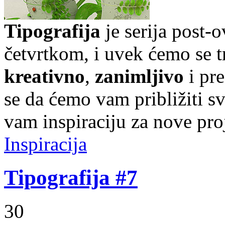
Tipografija
je serija post-
četvrtkom, i uvek ćemo se t
kreativno
,
zanimljivo
i pr
se da ćemo vam približiti sve
vam inspiraciju za nove pro
Inspiracija
Tipografija #7
30