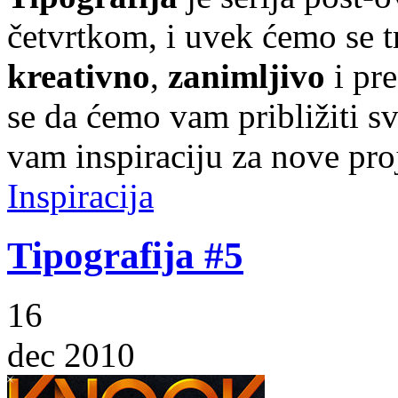
četvrtkom, i uvek ćemo se t
kreativno
,
zanimljivo
i pr
se da ćemo vam približiti sve
vam inspiraciju za nove pro
Inspiracija
Tipografija #5
16
dec 2010